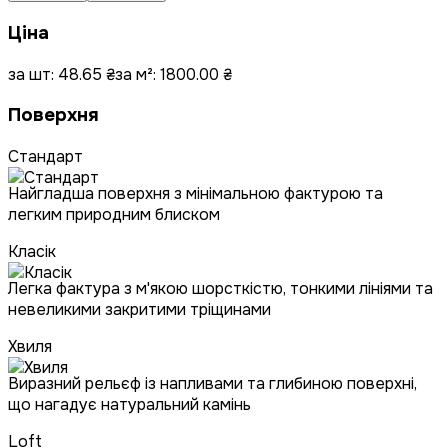
Ціна
за шт:
48.65
₴
за м²:
1800.00
₴
Поверхня
Стандарт
Найгладша поверхня з мінімальною фактурою та
легким природним блиском
Класік
Легка фактура з м'якою шорсткістю, тонкими лініями та
невеликими закритими тріщинами
Хвиля
Виразний рельєф із напливами та глибиною поверхні,
що нагадує натуральний камінь
Loft