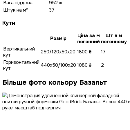
Вага піддона
952 кг
Штук на м²
37
Кути
Ціна за м
Шт в м
Розмір
погонний
погонному
Вертикальний
250/120x50x20
1800 ₴
17
кут
Горизонтальний
440x50/100x20
1080 ₴
2
кут
Більше фото кольору Базальт