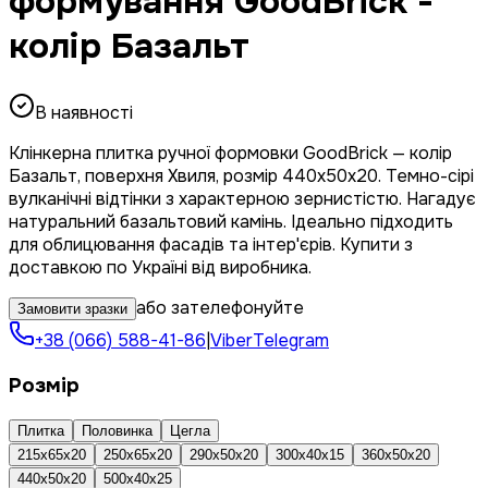
формування GoodBrick -
колір Базальт
В наявності
Клінкерна плитка ручної формовки GoodBrick — колір
Базальт, поверхня Хвиля, розмір 440x50x20. Темно-сірі
вулканічні відтінки з характерною зернистістю. Нагадує
натуральний базальтовий камінь. Ідеально підходить
для облицювання фасадів та інтер'єрів. Купити з
доставкою по Україні від виробника.
або зателефонуйте
Замовити зразки
+38 (066) 588-41-86
|
Viber
Telegram
Розмір
Плитка
Половинка
Цегла
215x65x20
250x65x20
290x50x20
300x40x15
360x50x20
440x50x20
500x40x25