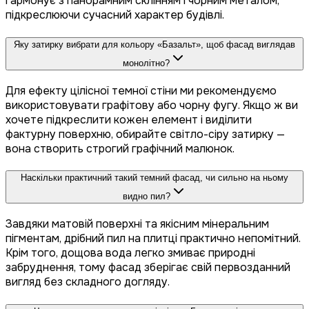
гармонує з панорамним склінням і чорним металом,
підкреслюючи сучасний характер будівлі.
Яку затирку вибрати для кольору «Базальт», щоб фасад виглядав
монолітно?
Для ефекту цілісної темної стіни ми рекомендуємо
використовувати графітову або чорну фугу. Якщо ж ви
хочете підкреслити кожен елемент і виділити
фактурну поверхню, обирайте світло-сіру затирку —
вона створить строгий графічний малюнок.
Наскільки практичний такий темний фасад, чи сильно на ньому
видно пил?
Завдяки матовій поверхні та якісним мінеральним
пігментам, дрібний пил на плитці практично непомітний.
Крім того, дощова вода легко змиває природні
забруднення, тому фасад зберігає свій первозданний
вигляд без складного догляду.