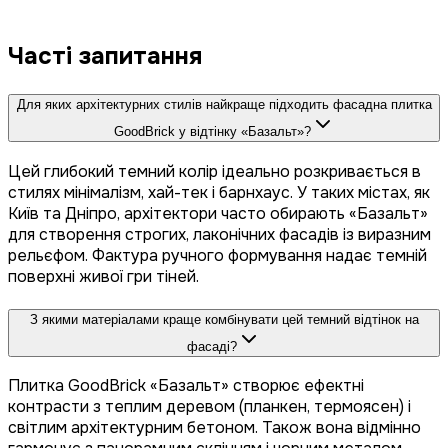
Часті запитання
Для яких архітектурних стилів найкраще підходить фасадна плитка
GoodBrick у відтінку «Базальт»?
Цей глибокий темний колір ідеально розкривається в
стилях мінімалізм, хай-тек і барнхаус. У таких містах, як
Київ та Дніпро, архітектори часто обирають «Базальт»
для створення строгих, лаконічних фасадів із виразним
рельєфом. Фактура ручного формування надає темній
поверхні живої гри тіней.
З якими матеріалами краще комбінувати цей темний відтінок на
фасаді?
Плитка GoodBrick «Базальт» створює ефектні
контрасти з теплим деревом (планкен, термоясен) і
світлим архітектурним бетоном. Також вона відмінно