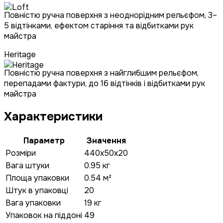
Повністю ручна поверхня з неоднорідним рельєфом, 3–
5 відтінками, ефектом старіння та відбитками рук
майстра
Heritage
Повністю ручна поверхня з найглибшим рельєфом,
перепадами фактури, до 16 відтінків і відбитками рук
майстра
Характеристики
Параметр
Значення
Розміри
440x50x20
Вага штуки
0.95 кг
Площа упаковки
0.54 м²
Штук в упаковці
20
Вага упаковки
19 кг
Упаковок на піддоні
49