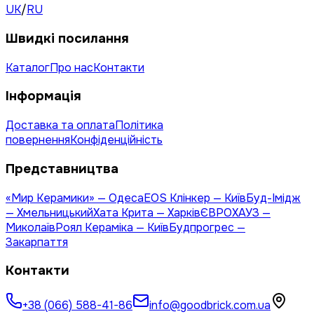
UK
/
RU
Швидкі посилання
Каталог
Про нас
Контакти
Інформація
Доставка та оплата
Політика
повернення
Конфіденційність
Представництва
«Мир Керамики» — Одеса
EOS Клінкер — Київ
Буд-Імідж
— Хмельницький
Хата Крита — Харків
ЄВРОХАУЗ —
Миколаїв
Роял Кераміка — Київ
Будпрогрес —
Закарпаття
Контакти
+38 (066) 588-41-86
info@goodbrick.com.ua