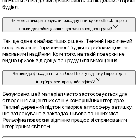
пігменти стійкі до вигоряння навіть на південній стороні
будівлі.
Чи можна використовувати фасадну плитку GoodBrick Берест
тільки для облицювання цоколя та вхідної групи?
Так, це одне з найчастіших рішень. Темний і насичений
колір візуально "приземлює" будівлю, роблячи цоколь
масивним і надійним. Крім того, на такій поверхні не
видно бризок від дощу та бруду біля вимощення.
Чи підійде фасадна плитка GoodBrick у відтінку Берест для
інтер'єру ресторану або офісу?
Безумовно, цей матеріал часто застосовується для
створення акцентних стін у комерційних інтер'єрах.
Теплий деревний підтон створює атмосферу затишку,
що затребувано в закладах Львова та інших міст.
Рельєфна поверхня відмінно працює зі спрямованим
інтер'єрним світлом.