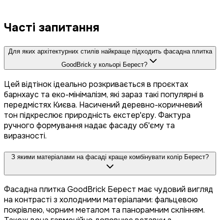
Часті запитання
Для яких архітектурних стилів найкраще підходить фасадна плитка
GoodBrick у кольорі Берест?
Цей відтінок ідеально розкривається в проєктах
барнхаус та еко-мінімалізм, які зараз такі популярні в
передмістях Києва. Насичений деревно-коричневий
тон підкреслює природність екстер'єру. Фактура
ручного формування надає фасаду об'єму та
виразності.
З якими матеріалами на фасаді краще комбінувати колір Берест?
Фасадна плитка GoodBrick Берест має чудовий вигляд
на контрасті з холодними матеріалами: фальцевою
покрівлею, чорним металом та панорамним склінням.