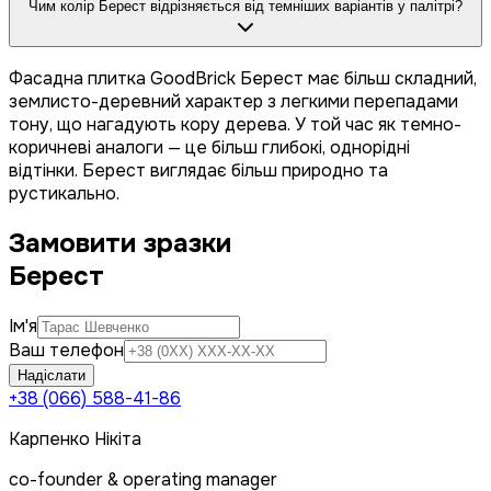
Чим колір Берест відрізняється від темніших варіантів у палітрі?
Фасадна плитка GoodBrick Берест має більш складний,
землисто-деревний характер з легкими перепадами
тону, що нагадують кору дерева. У той час як темно-
коричневі аналоги — це більш глибокі, однорідні
відтінки. Берест виглядає більш природно та
рустикально.
Замовити зразки
Берест
Ім'я
Ваш телефон
Надіслати
+38 (066) 588-41-86
Карпенко Нікіта
co-founder & operating manager