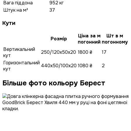
Вага піддона
952 кг
Штук на м²
37
Кути
Ціна за м
Шт в м
Розмір
погонний
погонному
Вертикальний
250/120x50x20
1800 ₴
17
кут
Горизонтальний
440x50/100x20
1080 ₴
2
кут
Більше фото кольору Берест