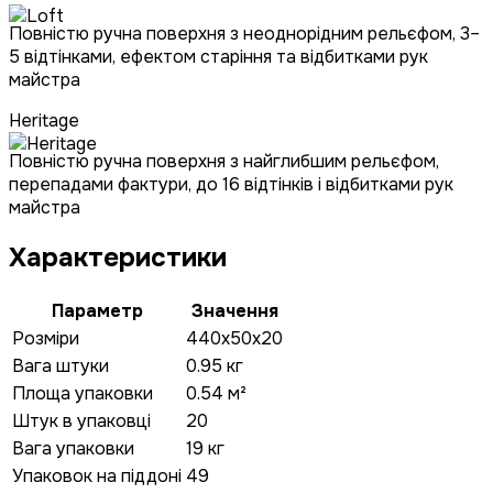
Повністю ручна поверхня з неоднорідним рельєфом, 3–
5 відтінками, ефектом старіння та відбитками рук
майстра
Heritage
Повністю ручна поверхня з найглибшим рельєфом,
перепадами фактури, до 16 відтінків і відбитками рук
майстра
Характеристики
Параметр
Значення
Розміри
440x50x20
Вага штуки
0.95 кг
Площа упаковки
0.54 м²
Штук в упаковці
20
Вага упаковки
19 кг
Упаковок на піддоні
49