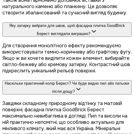
Також вона гармонійно доповнює вставки з
натурального каменю або планкену. Це дозволяє
створити збалансований та сучасний вигляд будинку.
Яку затирку вибрати для швов, щоб фасадна плитка GoodBrick
Берест виглядала виграшно?
Для створення монолітного ефекту рекомендуємо
використовувати темно-коричневу або графітову фугу.
Якщо ж ви хочете виділити кожен елемент, вибирайте
світло-бежеву або кремову затирку. Контрастний шов
підкреслить унікальний рельєф поверхні.
Наскільки практичний колір Берест? Чи буде видно пил або патьоки
після дощу?
Завдяки складному природному відтінку та матовій
поверхні, фасадна плитка GoodBrick Берест
максимально невибаглива в догляді. Пил та висоли на
ній практично непомітні, що особливо актуально для
мінливого клімату, який має вся Україна. Мінеральні