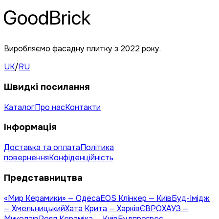
Виробляємо фасадну плитку з 2022 року.
UK
/
RU
Швидкі посилання
Каталог
Про нас
Контакти
Інформація
Доставка та оплата
Політика
повернення
Конфіденційність
Представництва
«Мир Керамики» — Одеса
EOS Клінкер — Київ
Буд-Імідж
— Хмельницький
Хата Крита — Харків
ЄВРОХАУЗ —
Миколаїв
Роял Кераміка — Київ
Будпрогрес —