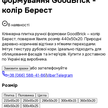
формування GoodBrick -
колір Берест
В наявності
Клінкерна плитка ручної формовки GoodBrick — колір
Берест, поверхня Хвиля, розмір 440x50x20. Природні
деревно-коричневі відтінки з м'якими переходами.
Імітує текстуру дубової кори. Ідеально підходить для
облицювання фасадів та інтер'єрів. Купити з доставкою
по Україні від виробника.
або зателефонуйте
Замовити зразки
+38 (066) 588-41-86
|
Viber
Telegram
Розмір
Плитка
Половинка
Цегла
215x65x20
250x65x20
290x50x20
300x40x15
360x50x20
440x50x20
500x40x25