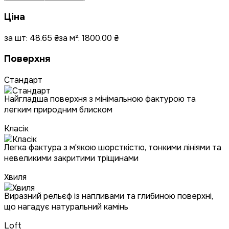
Ціна
за шт:
48.65
₴
за м²:
1800.00
₴
Поверхня
Стандарт
Найгладша поверхня з мінімальною фактурою та
легким природним блиском
Класік
Легка фактура з м'якою шорсткістю, тонкими лініями та
невеликими закритими тріщинами
Хвиля
Виразний рельєф із напливами та глибиною поверхні,
що нагадує натуральний камінь
Loft