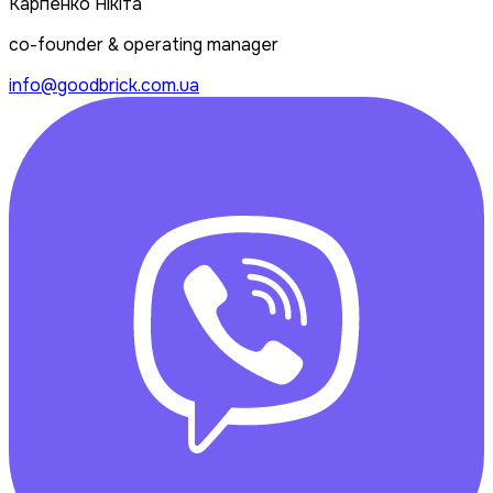
Карпенко Нікіта
co-founder & operating manager
info@goodbrick.com.ua