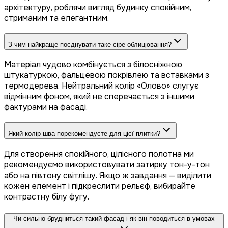
архітектуру, роблячи вигляд будинку спокійним,
стриманим та елегантним.
З чим найкраще поєднувати таке сіре облицювання?
Матеріал чудово комбінується з білосніжною
штукатуркою, фальцевою покрівлею та вставками з
термодерева. Нейтральний колір «Олово» слугує
відмінним фоном, який не сперечається з іншими
фактурами на фасаді.
Який колір шва порекомендуєте для цієї плитки?
Для створення спокійного, цілісного полотна ми
рекомендуємо використовувати затирку тон-у-тон
або на півтону світлішу. Якщо ж завдання — виділити
кожен елемент і підкреслити рельєф, вибирайте
контрастну білу фугу.
Чи сильно брудниться такий фасад і як він поводиться в умовах