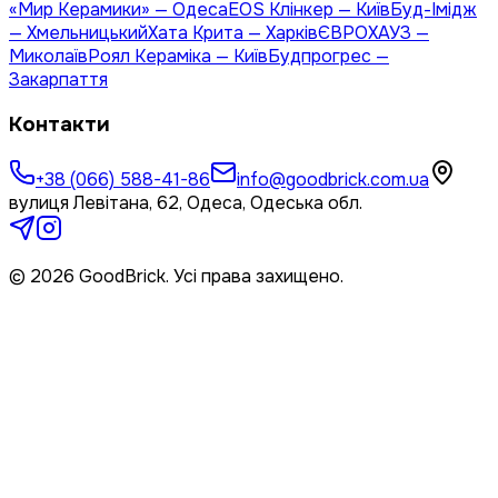
«Мир Керамики» — Одеса
EOS Клінкер — Київ
Буд-Імідж
— Хмельницький
Хата Крита — Харків
ЄВРОХАУЗ —
Миколаїв
Роял Кераміка — Київ
Будпрогрес —
Закарпаття
Контакти
+38 (066) 588-41-86
info@goodbrick.com.ua
вулиця Левітана, 62, Одеса, Одеська обл.
© 2026 GoodBrick. Усі права захищено.