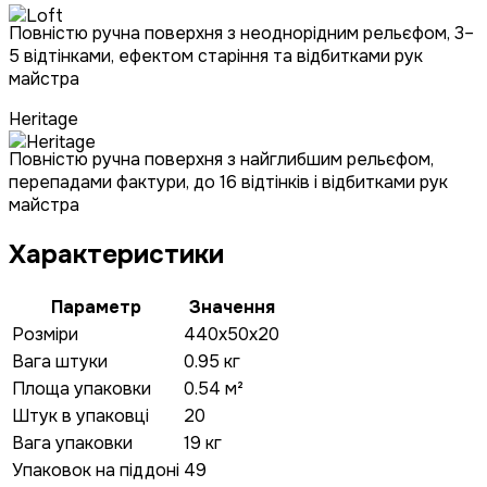
Повністю ручна поверхня з неоднорідним рельєфом, 3–
5 відтінками, ефектом старіння та відбитками рук
майстра
Heritage
Повністю ручна поверхня з найглибшим рельєфом,
перепадами фактури, до 16 відтінків і відбитками рук
майстра
Характеристики
Параметр
Значення
Розміри
440x50x20
Вага штуки
0.95 кг
Площа упаковки
0.54 м²
Штук в упаковці
20
Вага упаковки
19 кг
Упаковок на піддоні
49