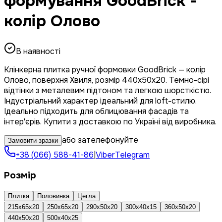
формування GoodBrick -
колір Олово
В наявності
Клінкерна плитка ручної формовки GoodBrick — колір
Олово, поверхня Хвиля, розмір 440x50x20. Темно-сірі
відтінки з металевим підтоном та легкою шорсткістю.
Індустріальний характер ідеальний для loft-стилю.
Ідеально підходить для облицювання фасадів та
інтер'єрів. Купити з доставкою по Україні від виробника.
або зателефонуйте
Замовити зразки
+38 (066) 588-41-86
|
Viber
Telegram
Розмір
Плитка
Половинка
Цегла
215x65x20
250x65x20
290x50x20
300x40x15
360x50x20
440x50x20
500x40x25