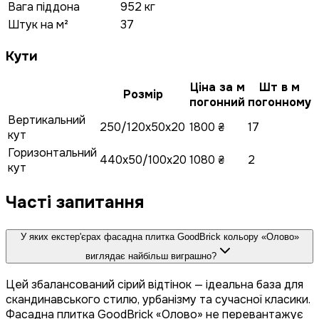
Вага піддона
952 кг
Штук на м²
37
Кути
Ціна за м
Шт в м
Розмір
погонний
погонному
Вертикальний
250/120x50x20
1800 ₴
17
кут
Горизонтальний
440x50/100x20
1080 ₴
2
кут
Часті запитання
У яких екстер'єрах фасадна плитка GoodBrick кольору «Олово»
виглядає найбільш виграшно?
Цей збалансований сірий відтінок — ідеальна база для
скандинавського стилю, урбанізму та сучасної класики.
Фасадна плитка GoodBrick «Олово» не перевантажує