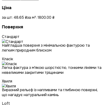
Ціна
за шт:
48.65
₴
за м²:
1800.00
₴
Поверхня
Стандарт
Найгладша поверхня з мінімальною фактурою та
легким природним блиском
Класік
Легка фактура з м'якою шорсткістю, тонкими лініями та
невеликими закритими тріщинами
Хвиля
Виразний рельєф із напливами та глибиною поверхні,
що нагадує натуральний камінь
Loft