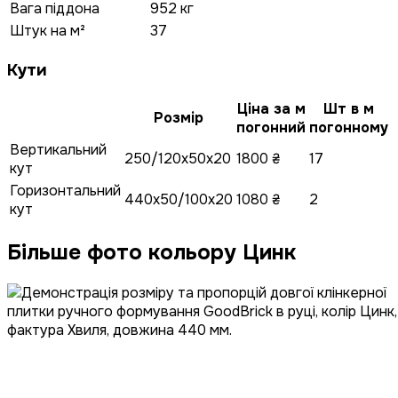
Вага піддона
952 кг
Штук на м²
37
Кути
Ціна за м
Шт в м
Розмір
погонний
погонному
Вертикальний
250/120x50x20
1800 ₴
17
кут
Горизонтальний
440x50/100x20
1080 ₴
2
кут
Більше фото кольору Цинк