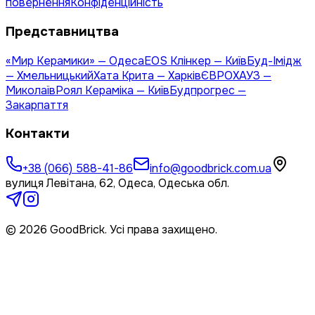
повернення
Конфіденційність
Представництва
«Мир Керамики» — Одеса
EOS Клінкер — Київ
Буд-Імідж
— Хмельницький
Хата Крита — Харків
ЄВРОХАУЗ —
Миколаїв
Роял Кераміка — Київ
Будпрогрес —
Закарпаття
Контакти
+38 (066) 588-41-86
info@goodbrick.com.ua
вулиця Левітана, 62, Одеса, Одеська обл.
© 2026 GoodBrick. Усі права захищено.