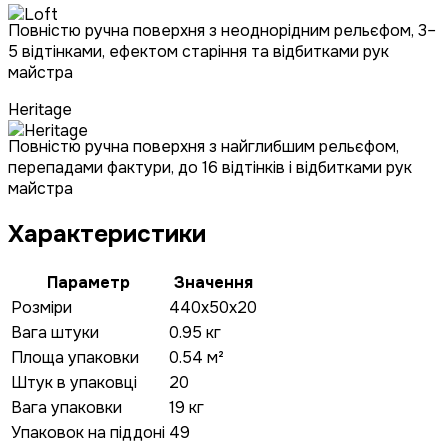
Повністю ручна поверхня з неоднорідним рельєфом, 3–
5 відтінками, ефектом старіння та відбитками рук
майстра
Heritage
Повністю ручна поверхня з найглибшим рельєфом,
перепадами фактури, до 16 відтінків і відбитками рук
майстра
Характеристики
Параметр
Значення
Розміри
440x50x20
Вага штуки
0.95 кг
Площа упаковки
0.54 м²
Штук в упаковці
20
Вага упаковки
19 кг
Упаковок на піддоні
49