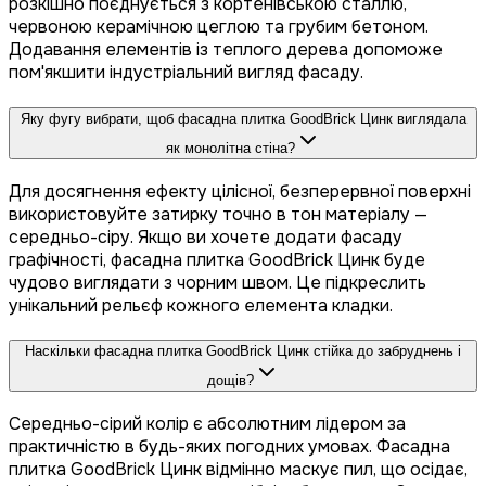
розкішно поєднується з кортенівською сталлю,
червоною керамічною цеглою та грубим бетоном.
Додавання елементів із теплого дерева допоможе
пом'якшити індустріальний вигляд фасаду.
Яку фугу вибрати, щоб фасадна плитка GoodBrick Цинк виглядала
як монолітна стіна?
Для досягнення ефекту цілісної, безперервної поверхні
використовуйте затирку точно в тон матеріалу —
середньо-сіру. Якщо ви хочете додати фасаду
графічності, фасадна плитка GoodBrick Цинк буде
чудово виглядати з чорним швом. Це підкреслить
унікальний рельєф кожного елемента кладки.
Наскільки фасадна плитка GoodBrick Цинк стійка до забруднень і
дощів?
Середньо-сірий колір є абсолютним лідером за
практичністю в будь-яких погодних умовах. Фасадна
плитка GoodBrick Цинк відмінно маскує пил, що осідає,