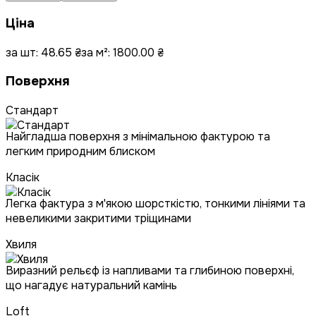
Ціна
за шт:
48.65
₴
за м²:
1800.00
₴
Поверхня
Стандарт
Найгладша поверхня з мінімальною фактурою та
легким природним блиском
Класік
Легка фактура з м'якою шорсткістю, тонкими лініями та
невеликими закритими тріщинами
Хвиля
Виразний рельєф із напливами та глибиною поверхні,
що нагадує натуральний камінь
Loft