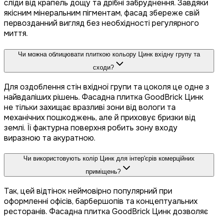
сліди від крапель дощу та дрібні забруднення. Завдяки
якісним мінеральним пігментам, фасад збереже свій
первозданний вигляд без необхідності регулярного
миття.
Чи можна облицювати плиткою кольору Цинк вхідну групу та
сходи?
Для оздоблення стін вхідної групи та цоколя це одне з
найвдаліших рішень. Фасадна плитка GoodBrick Цинк
не тільки захищає вразливі зони від вологи та
механічних пошкоджень, але й приховує бризки від
землі. Її фактурна поверхня робить зону входу
виразною та акуратною.
Чи використовують колір Цинк для інтер'єрів комерційних
приміщень?
Так, цей відтінок неймовірно популярний при
оформленні офісів, барбершопів та концептуальних
ресторанів. Фасадна плитка GoodBrick Цинк дозволяє