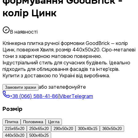
формування GoodBrick -
колір Цинк
В наявності
Клінкерна плитка ручної формовки GoodBrick — колір
Цинк, поверхня Хвиля, розмір 440x50x20. Сіро-металеві
тони з характерною матовою поверхнею.
Індустріальний стиль для сучасних будівель. Ідеально
підходить для облицювання фасадів та інтер'єрів.
Купити з доставкою по Україні від виробника.
або зателефонуйте
Замовити зразки
+38 (066) 588-41-86
|
Viber
Telegram
Розмір
Плитка
Половинка
Цегла
215x65x20
250x65x20
290x50x20
300x40x15
360x50x20
440x50x20
500x40x25