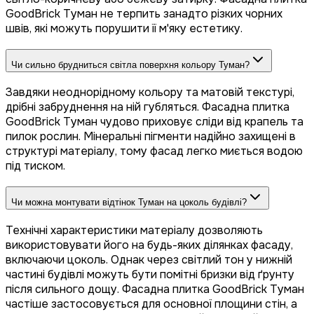
GoodBrick Туман не терпить занадто різких чорних
швів, які можуть порушити її м'яку естетику.
Чи сильно брудниться світла поверхня кольору Туман?
Завдяки неоднорідному кольору та матовій текстурі,
дрібні забруднення на ній губляться. Фасадна плитка
GoodBrick Туман чудово приховує сліди від крапель та
пилок рослин. Мінеральні пігменти надійно захищені в
структурі матеріалу, тому фасад легко миється водою
під тиском.
Чи можна монтувати відтінок Туман на цоколь будівлі?
Технічні характеристики матеріалу дозволяють
використовувати його на будь-яких ділянках фасаду,
включаючи цоколь. Однак через світлий тон у нижній
частині будівлі можуть бути помітні бризки від ґрунту
після сильного дощу. Фасадна плитка GoodBrick Туман
частіше застосовується для основної площини стін, а