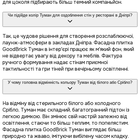
для цоколя підбирають більш темний компаньйон.
Чи підійде колір Туман для оздоблення стін у ресторані в Дніпрі?
Так, це чудове рішення для створення розслаблюючої,
лаунж-атмосфери в закладах Дніпра. Фасадна плитка
GoodBrick Туман в інтер'єрі працює як м'який фон, який
не відвертає увагу від декору та меблів. Фактура
ручного формування надає стінам приємної
тактильності та гри тіней при вечірньому освітленні.
У чому головна відмінність кольору Туман від білого або Срібло?
На відміну від стерильного білого або холодного
Срібло, Туман має складний, багатогранний підтон із
легкою димкою. Він змінює свій настрій залежно від
освітлення, стаючи то більш теплим, то попелястим.
Фасадна плитка GoodBrick Туман виглядає більш
природно та жваво, імітуючи вибілену часом кладку.