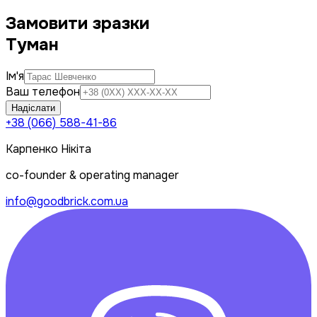
Замовити зразки
Туман
Ім'я
Ваш телефон
Надіслати
+38 (066) 588-41-86
Карпенко Нікіта
co-founder & operating manager
info@goodbrick.com.ua