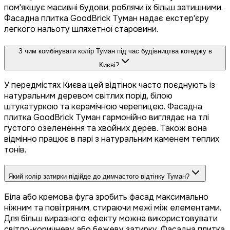
пом'якшує масивні будови, роблячи їх більш затишними.
Фасадна плитка GoodBrick Туман надає екстер'єру
легкого нальоту шляхетної старовини.
З чим комбінувати колір Туман під час будівництва котеджу в
Києві?
У передмістях Києва цей відтінок часто поєднують із
натуральним деревом світлих порід, білою
штукатуркою та керамічною черепицею. Фасадна
плитка GoodBrick Туман гармонійно виглядає на тлі
густого озеленення та хвойних дерев. Також вона
відмінно працює в парі з натуральним каменем теплих
тонів.
Який колір затирки підійде до димчастого відтінку Туман?
Біла або кремова фуга зробить фасад максимально
ніжним та повітряним, стираючи межі між елементами.
Для більш виразного ефекту можна використовувати
світло-коричневу або бежеву затирку. Фасадна плитка