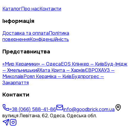
Каталог
Про нас
Контакти
Інформація
Доставка та оплата
Політика
повернення
Конфіденційність
Представництва
«Мир Керамики» — Одеса
EOS Клінкер — Київ
Буд-Імідж
— Хмельницький
Хата Крита — Харків
ЄВРОХАУЗ —
Миколаїв
Роял Кераміка — Київ
Будпрогрес —
Закарпаття
Контакти
+38 (066) 588-41-86
info@goodbrick.com.ua
вулиця Левітана, 62, Одеса, Одеська обл.