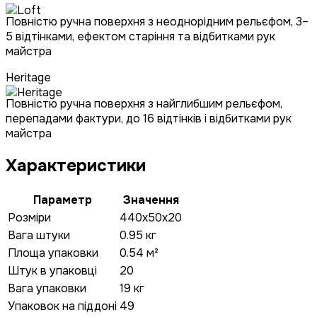
Повністю ручна поверхня з неоднорідним рельєфом, 3–
5 відтінками, ефектом старіння та відбитками рук
майстра
Heritage
Повністю ручна поверхня з найглибшим рельєфом,
перепадами фактури, до 16 відтінків і відбитками рук
майстра
Характеристики
Параметр
Значення
Розміри
440x50x20
Вага штуки
0.95 кг
Площа упаковки
0.54 м²
Штук в упаковці
20
Вага упаковки
19 кг
Упаковок на піддоні
49