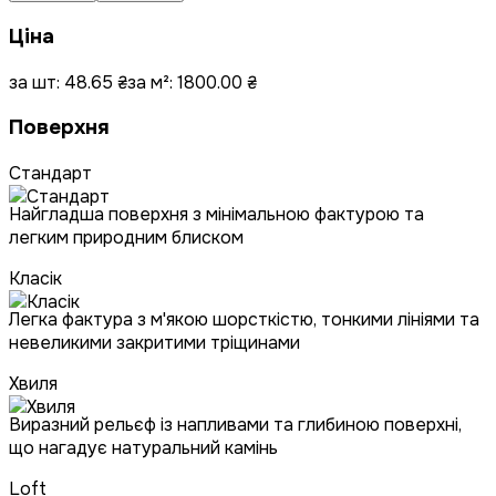
Ціна
за шт:
48.65
₴
за м²:
1800.00
₴
Поверхня
Стандарт
Найгладша поверхня з мінімальною фактурою та
легким природним блиском
Класік
Легка фактура з м'якою шорсткістю, тонкими лініями та
невеликими закритими тріщинами
Хвиля
Виразний рельєф із напливами та глибиною поверхні,
що нагадує натуральний камінь
Loft