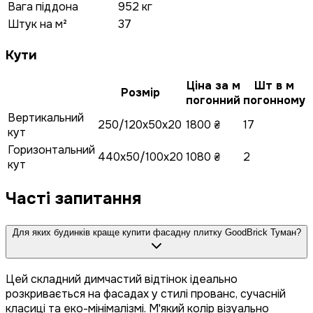
Вага піддона
952 кг
Штук на м²
37
Кути
Ціна за м
Шт в м
Розмір
погонний
погонному
Вертикальний
250/120x50x20
1800 ₴
17
кут
Горизонтальний
440x50/100x20
1080 ₴
2
кут
Часті запитання
Для яких будинків краще купити фасадну плитку GoodBrick Туман?
Цей складний димчастий відтінок ідеально
розкривається на фасадах у стилі прованс, сучасній
класиці та еко-мінімалізмі. М'який колір візуально