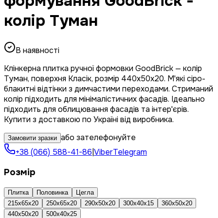
формування GoodBrick -
колір Туман
В наявності
Клінкерна плитка ручної формовки GoodBrick — колір
Туман, поверхня Класік, розмір 440x50x20. М'які сіро-
блакитні відтінки з димчастими переходами. Стриманий
колір підходить для мінімалістичних фасадів. Ідеально
підходить для облицювання фасадів та інтер'єрів.
Купити з доставкою по Україні від виробника.
або зателефонуйте
Замовити зразки
+38 (066) 588-41-86
|
Viber
Telegram
Розмір
Плитка
Половинка
Цегла
215x65x20
250x65x20
290x50x20
300x40x15
360x50x20
440x50x20
500x40x25