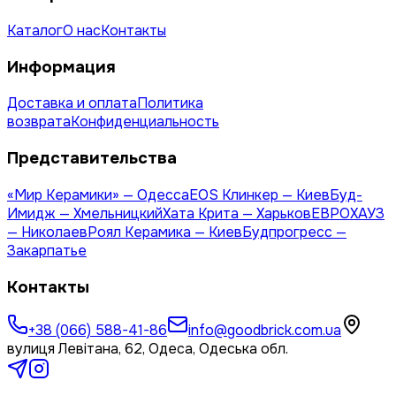
Каталог
О нас
Контакты
Информация
Доставка и оплата
Политика
возврата
Конфиденциальность
Представительства
«Мир Керамики» — Одесса
EOS Клинкер — Киев
Буд-
Имидж — Хмельницкий
Хата Крита — Харьков
ЕВРОХАУЗ
— Николаев
Роял Керамика — Киев
Будпрогресс —
Закарпатье
Контакты
+38 (066) 588-41-86
info@goodbrick.com.ua
вулиця Левітана, 62, Одеса, Одеська обл.