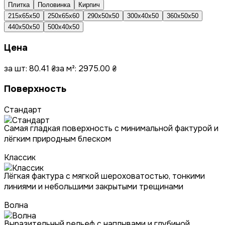
Плитка
Половинка
Кирпич
215х65х50
250х65х60
290х50х50
300х40х50
360x50x50
440x50x50
500x40x50
Цена
за шт:
80.41
₴
за м²:
2975.00
₴
Поверхность
Стандарт
Самая гладкая поверхность с минимальной фактурой и
лёгким природным блеском
Классик
Лёгкая фактура с мягкой шероховатостью, тонкими
линиями и небольшими закрытыми трещинами
Волна
Выразительный рельеф с наплывами и глубиной