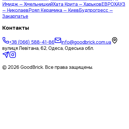
Имидж — Хмельницкий
Хата Крита — Харьков
ЕВРОХАУЗ
— Николаев
Роял Керамика — Киев
Будпрогресс —
Закарпатье
Контакты
+38 (066) 588-41-86
info@goodbrick.com.ua
вулиця Левітана, 62, Одеса, Одеська обл.
© 2026 GoodBrick. Все права защищены.