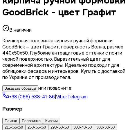
кирпича ручной формовки
GoodBrick - цвет Графит
В наличии
Клинкерная половинка кирпича ручной формовки
GoodBrick — цвет Графит, поверхность Волна, размер
440x50x50. Глубокие антрацитовые оттенки с почти
черной поверхностью. Выразительный цвет для
современной архитектуры. Идеально подходит для
облицовки фасадов и интерьеров. Купить с доставкой
по Украине от производителя.
или позвоните
Заказать образцы
+38 (066) 588-41-86
|
Viber
Telegram
Размер
Плитка
Половинка
Кирпич
215х65х50
250х65х60
290х50х50
300х40х50
360x50x50