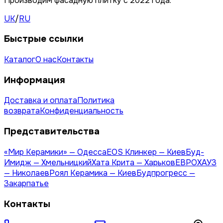
Производим фасадную плитку с 2022 года.
UK
/
RU
Быстрые ссылки
Каталог
О нас
Контакты
Информация
Доставка и оплата
Политика
возврата
Конфиденциальность
Представительства
«Мир Керамики» — Одесса
EOS Клинкер — Киев
Буд-
Имидж — Хмельницкий
Хата Крита — Харьков
ЕВРОХАУЗ
— Николаев
Роял Керамика — Киев
Будпрогресс —
Закарпатье
Контакты