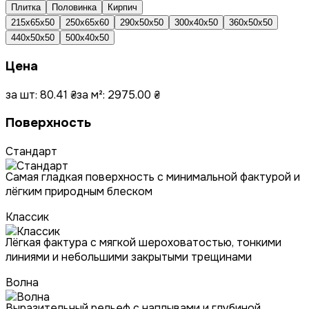
Плитка
Половинка
Кирпич
215х65х50
250х65х60
290х50х50
300х40х50
360x50x50
440x50x50
500x40x50
Цена
за шт:
80.41
₴
за м²:
2975.00
₴
Поверхность
Стандарт
Самая гладкая поверхность с минимальной фактурой и
лёгким природным блеском
Классик
Лёгкая фактура с мягкой шероховатостью, тонкими
линиями и небольшими закрытыми трещинами
Волна
Выразительный рельеф с наплывами и глубиной