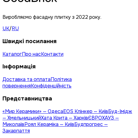
Виробляємо фасадну плитку з 2022 року.
UK
/
RU
Швидкі посилання
Каталог
Про нас
Контакти
Інформація
Доставка та оплата
Політика
повернення
Конфіденційність
Представництва
«Мир Керамики» — Одеса
EOS Клінкер — Київ
Буд-Імідж
— Хмельницький
Хата Крита — Харків
ЄВРОХАУЗ —
Миколаїв
Роял Кераміка — Київ
Будпрогрес —
Закарпаття