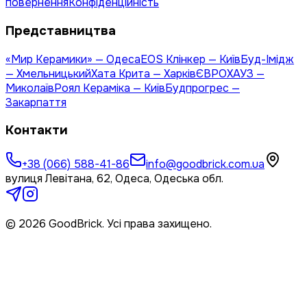
повернення
Конфіденційність
Представництва
«Мир Керамики» — Одеса
EOS Клінкер — Київ
Буд-Імідж
— Хмельницький
Хата Крита — Харків
ЄВРОХАУЗ —
Миколаїв
Роял Кераміка — Київ
Будпрогрес —
Закарпаття
Контакти
+38 (066) 588-41-86
info@goodbrick.com.ua
вулиця Левітана, 62, Одеса, Одеська обл.
© 2026 GoodBrick. Усі права захищено.