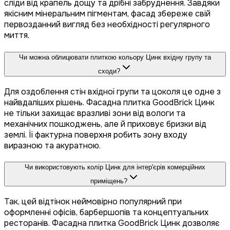
сліди від крапель дощу та дрібні забруднення. Завдяки
якісним мінеральним пігментам, фасад збереже свій
первозданний вигляд без необхідності регулярного
миття.
Чи можна облицювати плиткою кольору Цинк вхідну групу та
сходи?
Для оздоблення стін вхідної групи та цоколя це одне з
найвдаліших рішень. Фасадна плитка GoodBrick Цинк
не тільки захищає вразливі зони від вологи та
механічних пошкоджень, але й приховує бризки від
землі. Її фактурна поверхня робить зону входу
виразною та акуратною.
Чи використовують колір Цинк для інтер'єрів комерційних
приміщень?
Так, цей відтінок неймовірно популярний при
оформленні офісів, барбершопів та концептуальних
ресторанів. Фасадна плитка GoodBrick Цинк дозволяє