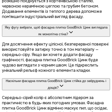
розкішно поєднується з кортенівською сталлю,
червоною керамічною цеглою та грубим бетоном.
Додавання елементів із теплого дерева допоможе
пом'якшити індустріальний вигляд фасаду.
Яку фугу вибрати, щоб фасадна плитка GoodBrick Цинк виглядала
як монолітна стіна?
Для досягнення ефекту цілісної, безперервної поверхні
використовуйте затирку точно в тон матеріалу —
середньо-сіру. Якщо ви хочете додати фасаду
графічності, фасадна плитка GoodBrick Цинк буде
чудово виглядати з чорним швом. Це підкреслить
унікальний рельєф кожного елемента кладки.
Наскільки фасадна плитка GoodBrick Цинк стійка до забруднень і
дощів?
Середньо-сірий колір є абсолютним лідером за
практичністю в будь-яких погодних умовах. Фасадна
плитка GoodBrick Цинк відмінно маскує пил, що осідає,