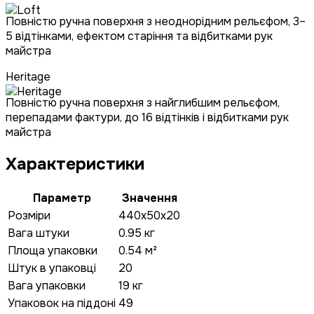
Повністю ручна поверхня з неоднорідним рельєфом, 3–
5 відтінками, ефектом старіння та відбитками рук
майстра
Heritage
Повністю ручна поверхня з найглибшим рельєфом,
перепадами фактури, до 16 відтінків і відбитками рук
майстра
Характеристики
Параметр
Значення
Розміри
440x50x20
Вага штуки
0.95 кг
Площа упаковки
0.54 м²
Штук в упаковці
20
Вага упаковки
19 кг
Упаковок на піддоні
49