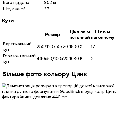
Вага піддона
952 кг
Штук на м²
37
Кути
Ціна за м
Шт в м
Розмір
погонний
погонному
Вертикальний
250/120x50x20
1800 ₴
17
кут
Горизонтальний
440x50/100x20
1080 ₴
2
кут
Більше фото кольору Цинк