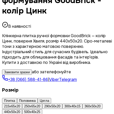
формування GoodBrick -
колір Цинк
В наявності
Клінкерна плитка ручної формовки GoodBrick — колір
Цинк, поверхня Хвиля, розмір 440x50x20. Сіро-металеві
тони з характерною матовою поверхнею.
Індустріальний стиль для сучасних будівель. Ідеально
підходить для облицювання фасадів та інтер'єрів.
Купити з доставкою по Україні від виробника.
або зателефонуйте
Замовити зразки
+38 (066) 588-41-86
|
Viber
Telegram
Розмір
Плитка
Половинка
Цегла
215x65x20
250x65x20
290x50x20
300x40x15
360x50x20
440x50x20
500x40x25