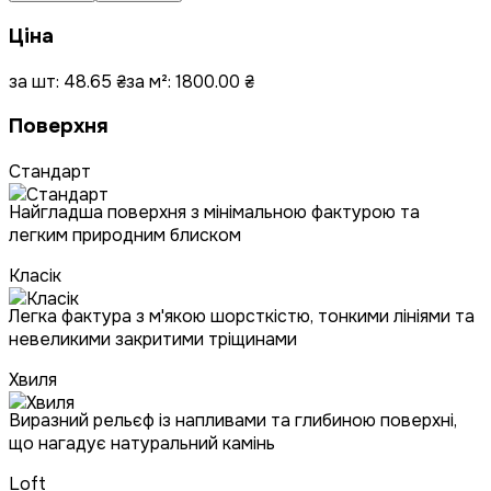
Ціна
за шт:
48.65
₴
за м²:
1800.00
₴
Поверхня
Стандарт
Найгладша поверхня з мінімальною фактурою та
легким природним блиском
Класік
Легка фактура з м'якою шорсткістю, тонкими лініями та
невеликими закритими тріщинами
Хвиля
Виразний рельєф із напливами та глибиною поверхні,
що нагадує натуральний камінь
Loft