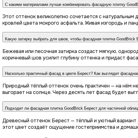
С какими материалами лучше комбинировать фасадную плитку GoodBr
Этот оттенок великолепно сочетается с натуральным д
кровлей цвета мокрого асфальта. Живая изгородь и ла
Какую затирку выбрать для швов, чтобы фасадная плитка GoodBrick
Бежевая или песочная затирка создаст мягкую, одноро
коричневый шов усилит глубину оттенка и придаст фас
Насколько практичный фасад в цвете Берест? Как выглядит фасадная
Природный тёплый оттенок очень практичен — на нём н
выгорает на солнце. Через десять лет фасад будет выгл
Подходит ли фасадная плитка GoodBrick Берест для частичной обли
Древесный оттенок Берест — тёплый и уютный вариант 
этот цвет создаёт ощущение гостеприимства и домашн