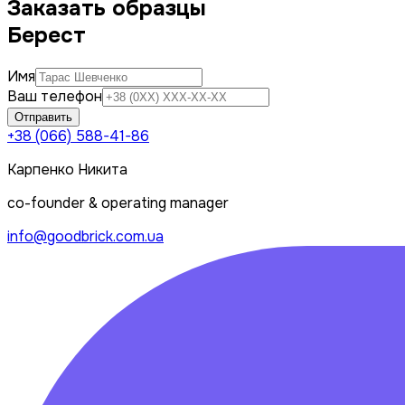
Заказать образцы
Берест
Имя
Ваш телефон
Отправить
+38 (066) 588-41-86
Карпенко Никита
co-founder & operating manager
info@goodbrick.com.ua