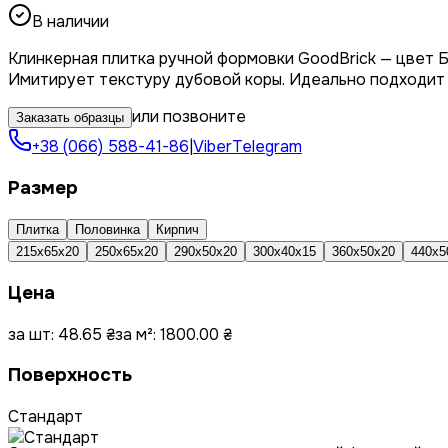
В наличии
Клинкерная плитка ручной формовки GoodBrick — цвет 
Имитирует текстуру дубовой коры. Идеально подходит 
или позвоните
Заказать образцы
+38 (066) 588-41-86
|
Viber
Telegram
Размер
Плитка
Половинка
Кирпич
215x65x20
250x65x20
290x50x20
300x40x15
360x50x20
440x5
Цена
за шт:
48.65
₴
за м²:
1800.00
₴
Поверхность
Стандарт