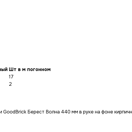
ный
Шт в м погонном
17
2