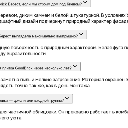
ick Берест, если мы строим дом под Киевом?
еревом, диким камнем и белой штукатуркой. В условиях 
ндшафтный дизайн подчеркнут природный характер фасада
 Берест выглядела максимально выигрышно?
дную поверхность с природным характером. Белая фуга п
аду выразительности.
 плитка GoodBrick через несколько лет?
езаметна пыль и мелкие загрязнения. Материал окрашен 
ядеть точно так же, как в день монтажа.
цовки — цоколя или входной группы?
для частичной облицовки. Он прекрасно работает в комб
его уюта.