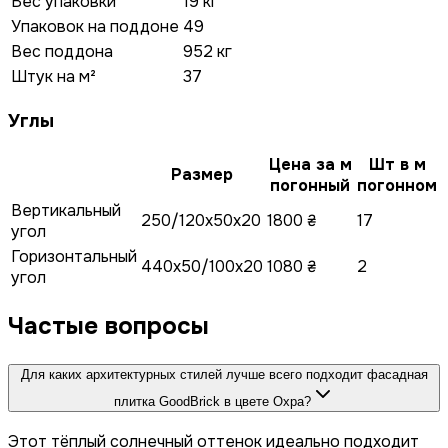
Вес упаковки
19 кг
Упаковок на поддоне
49
Вес поддона
952 кг
Штук на м²
37
Углы
Цена за м
Шт в м
Размер
погонный
погонном
Вертикальный
250/120x50x20
1800 ₴
17
угол
Горизонтальный
440x50/100x20
1080 ₴
2
угол
Частые вопросы
Для каких архитектурных стилей лучше всего подходит фасадная
плитка GoodBrick в цвете Охра?
Этот тёплый солнечный оттенок идеально подходит