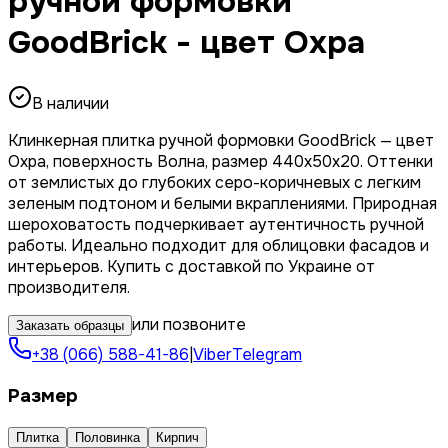
ручной формовки
GoodBrick - цвет Охра
В наличии
Клинкерная плитка ручной формовки GoodBrick — цвет
Охра, поверхность Волна, размер 440x50x20. Оттенки
от землистых до глубоких серо-коричневых с легким
зеленым подтоном и белыми вкраплениями. Природная
шероховатость подчеркивает аутентичность ручной
работы. Идеально подходит для облицовки фасадов и
интерьеров. Купить с доставкой по Украине от
производителя.
или позвоните
Заказать образцы
+38 (066) 588-41-86
|
Viber
Telegram
Размер
Плитка
Половинка
Кирпич