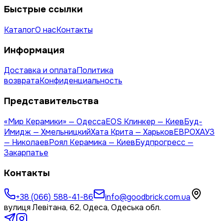
Быстрые ссылки
Каталог
О нас
Контакты
Информация
Доставка и оплата
Политика
возврата
Конфиденциальность
Представительства
«Мир Керамики» — Одесса
EOS Клинкер — Киев
Буд-
Имидж — Хмельницкий
Хата Крита — Харьков
ЕВРОХАУЗ
— Николаев
Роял Керамика — Киев
Будпрогресс —
Закарпатье
Контакты
+38 (066) 588-41-86
info@goodbrick.com.ua
вулиця Левітана, 62, Одеса, Одеська обл.