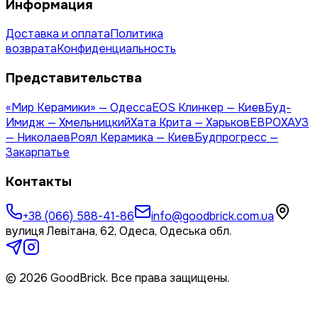
Информация
Доставка и оплата
Политика
возврата
Конфиденциальность
Представительства
«Мир Керамики» — Одесса
EOS Клинкер — Киев
Буд-
Имидж — Хмельницкий
Хата Крита — Харьков
ЕВРОХАУЗ
— Николаев
Роял Керамика — Киев
Будпрогресс —
Закарпатье
Контакты
+38 (066) 588-41-86
info@goodbrick.com.ua
вулиця Левітана, 62, Одеса, Одеська обл.
© 2026 GoodBrick. Все права защищены.