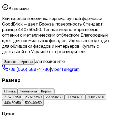
В наличии
Клинкерная половинка кирпича ручной формовки
GoodBrick — цвет Бронза, поверхность Стандарт,
размер 440x50x50. Теплые медно-коричневые
оттенки с металлическим отблеском. Благородный
цвет для премиальных фасадов. Идеально подходит
для облицовки фасадов и интерьеров. Купить с
доставкой по Украине от производителя.
или позвоните
Заказать образцы
+38 (066) 588-41-86
|
Viber
Telegram
Размер
Плитка
Половинка
Кирпич
215х65х50
250х65х60
290х50х50
300х40х50
360x50x50
440x50x50
500x40x50
Цена