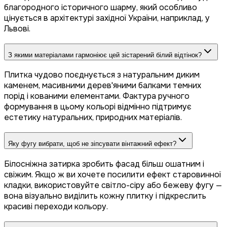
благородного історичного шарму, який особливо
цінується в архітектурі західної України, наприклад, у
Львові.
З якими матеріалами гармоніює цей зістарений білий відтінок?
Плитка чудово поєднується з натуральним диким
каменем, масивними дерев'яними балками темних
порід і кованими елементами. Фактура ручного
формування в цьому кольорі відмінно підтримує
естетику натуральних, природних матеріалів.
Яку фугу вибрати, щоб не зіпсувати вінтажний ефект?
Білосніжна затирка зробить фасад більш ошатним і
свіжим. Якщо ж ви хочете посилити ефект старовинної
кладки, використовуйте світло-сіру або бежеву фугу —
вона візуально виділить кожну плитку і підкреслить
красиві переходи кольору.