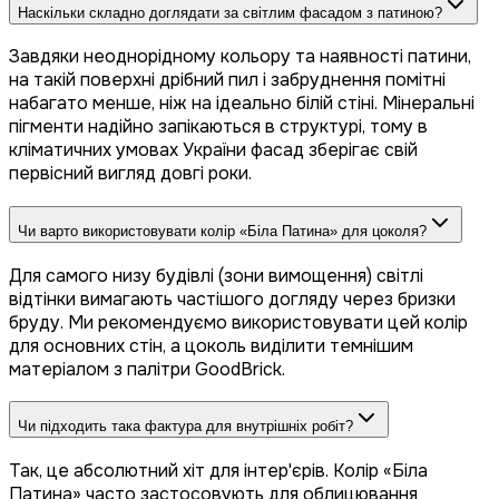
Наскільки складно доглядати за світлим фасадом з патиною?
Завдяки неоднорідному кольору та наявності патини,
на такій поверхні дрібний пил і забруднення помітні
набагато менше, ніж на ідеально білій стіні. Мінеральні
пігменти надійно запікаються в структурі, тому в
кліматичних умовах України фасад зберігає свій
первісний вигляд довгі роки.
Чи варто використовувати колір «Біла Патина» для цоколя?
Для самого низу будівлі (зони вимощення) світлі
відтінки вимагають частішого догляду через бризки
бруду. Ми рекомендуємо використовувати цей колір
для основних стін, а цоколь виділити темнішим
матеріалом з палітри GoodBrick.
Чи підходить така фактура для внутрішніх робіт?
Так, це абсолютний хіт для інтер'єрів. Колір «Біла
Патина» часто застосовують для облицювання