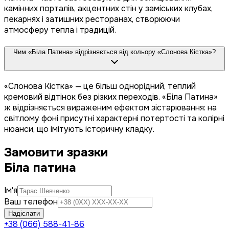
камінних порталів, акцентних стін у заміських клубах,
пекарнях і затишних ресторанах, створюючи
атмосферу тепла і традицій.
Чим «Біла Патина» відрізняється від кольору «Слонова Кістка»?
«Слонова Кістка» — це більш однорідний, теплий
кремовий відтінок без різких переходів. «Біла Патина»
ж відрізняється вираженим ефектом зістарювання: на
світлому фоні присутні характерні потертості та колірні
нюанси, що імітують історичну кладку.
Замовити зразки
Біла патина
Ім'я
Ваш телефон
Надіслати
+38 (066) 588-41-86