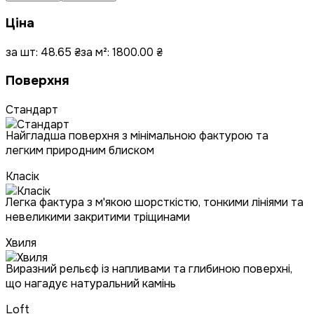
Ціна
за шт:
48.65
₴
за м²:
1800.00
₴
Поверхня
Стандарт
Найгладша поверхня з мінімальною фактурою та
легким природним блиском
Класік
Легка фактура з м'якою шорсткістю, тонкими лініями та
невеликими закритими тріщинами
Хвиля
Виразний рельєф із напливами та глибиною поверхні,
що нагадує натуральний камінь
Loft