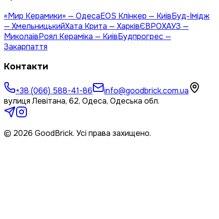
«Мир Керамики» — Одеса
EOS Клінкер — Київ
Буд-Імідж
— Хмельницький
Хата Крита — Харків
ЄВРОХАУЗ —
Миколаїв
Роял Кераміка — Київ
Будпрогрес —
Закарпаття
Контакти
+38 (066) 588-41-86
info@goodbrick.com.ua
вулиця Левітана, 62, Одеса, Одеська обл.
© 2026 GoodBrick. Усі права захищено.