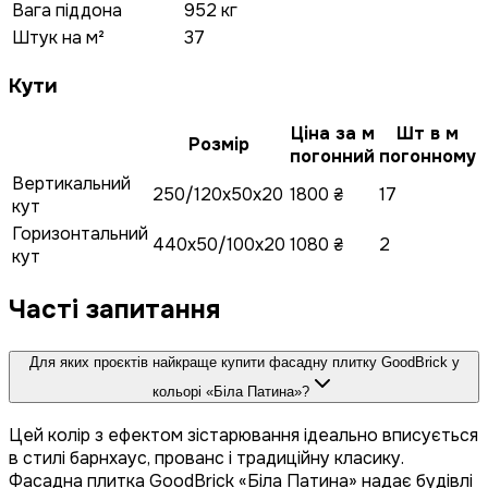
Вага піддона
952 кг
Штук на м²
37
Кути
Ціна за м
Шт в м
Розмір
погонний
погонному
Вертикальний
250/120x50x20
1800 ₴
17
кут
Горизонтальний
440x50/100x20
1080 ₴
2
кут
Часті запитання
Для яких проєктів найкраще купити фасадну плитку GoodBrick у
кольорі «Біла Патина»?
Цей колір з ефектом зістарювання ідеально вписується
в стилі барнхаус, прованс і традиційну класику.
Фасадна плитка GoodBrick «Біла Патина» надає будівлі