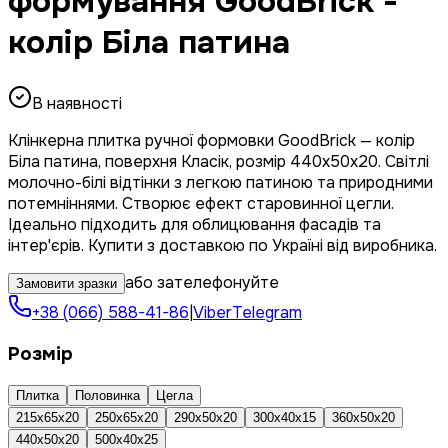
формування GoodBrick -
колір Біла патина
В наявності
Клінкерна плитка ручної формовки GoodBrick — колір
Біла патина, поверхня Класік, розмір 440x50x20. Світлі
молочно-білі відтінки з легкою патиною та природними
потемніннями. Створює ефект старовинної цегли.
Ідеально підходить для облицювання фасадів та
інтер'єрів. Купити з доставкою по Україні від виробника.
або зателефонуйте
Замовити зразки
+38 (066) 588-41-86
|
Viber
Telegram
Розмір
Плитка
Половинка
Цегла
215x65x20
250x65x20
290x50x20
300x40x15
360x50x20
440x50x20
500x40x25