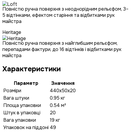
Повністю ручна поверхня з неоднорідним рельєфом, 3–
5 відтінками, ефектом старіння та відбитками рук
майстра
Heritage
Повністю ручна поверхня з найглибшим рельєфом,
перепадами фактури, до 16 відтінків і відбитками рук
майстра
Характеристики
Параметр
Значення
Розміри
440x50x20
Вага штуки
0.95 кг
Площа упаковки
0.54 м²
Штук в упаковці
20
Вага упаковки
19 кг
Упаковок на піддоні
49