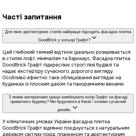
Часті запитання
Для яких архітектурних стилів найкраще підходить фасадна плитка
GoodBrick у кольорі Графіт?
Цей глибокий темний відтінок ідеально розкривається
в стилях лофт, мінімалізм та барнхаус. Фасадна плитка
GoodBrick Графіт підкреслює строгі лінії будівлі та
надає екстер'єру сучасного, дорогого вигляду.
Особливо ефектно таке облицювання виглядає на
будинках із плоским дахом та панорамними вікнами.
З якими матеріалами краще комбінувати колір Графіт на фасаді
приватного будинку? Ми будуємося в Києві і хочемо сучасний
дизайн.
У кліматичних умовах України фасадна плитка
GoodBrick Графіт відмінно поєднується з натуральним
деревом світлих порід, планкеном та архітектурним