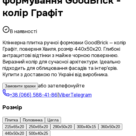
формування GoodBrick -
колір Графіт
В наявності
Клінкерна плитка ручної формовки GoodBrick — колір
Графіт, поверхня Хвиля, розмір 440x50x20. Глибокі
антрацитові відтінки з майже чорною поверхнею.
Виразний колір для сучасної архітектури. Ідеально
підходить для облицювання фасадів та інтер'єрів.
Купити з доставкою по Україні від виробника.
або зателефонуйте
Замовити зразки
+38 (066) 588-41-86
|
Viber
Telegram
Розмір
Плитка
Половинка
Цегла
215x65x20
250x65x20
290x50x20
300x40x15
360x50x20
440x50x20
500x40x25