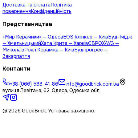
Доставка та оплата
Політика
повернення
Конфіденційність
Представництва
«Мир Керамики» — Одеса
EOS Клінкер — Київ
Буд-Імідж
— Хмельницький
Хата Крита — Харків
ЄВРОХАУЗ —
Миколаїв
Роял Кераміка — Київ
Будпрогрес —
Закарпаття
Контакти
+38 (066) 588-41-86
info@goodbrick.com.ua
вулиця Левітана, 62, Одеса, Одеська обл.
© 2026 GoodBrick. Усі права захищено.