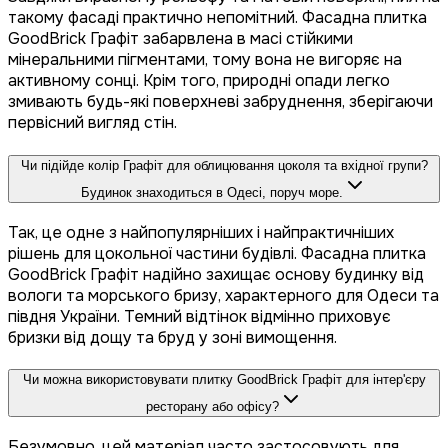
такому фасаді практично непомітний. Фасадна плитка
GoodBrick Графіт забарвлена в масі стійкими
мінеральними пігментами, тому вона не вигоряє на
активному сонці. Крім того, природні опади легко
змивають будь-які поверхневі забруднення, зберігаючи
первісний вигляд стін.
Чи підійде колір Графіт для облицювання цоколя та вхідної групи?
Будинок знаходиться в Одесі, поруч море.
Так, це одне з найпопулярніших і найпрактичніших
рішень для цокольної частини будівлі. Фасадна плитка
GoodBrick Графіт надійно захищає основу будинку від
вологи та морського бризу, характерного для Одеси та
півдня України. Темний відтінок відмінно приховує
бризки від дощу та бруд у зоні вимощення.
Чи можна використовувати плитку GoodBrick Графіт для інтер'єру
ресторану або офісу?
Безумовно, цей матеріал часто застосовують для