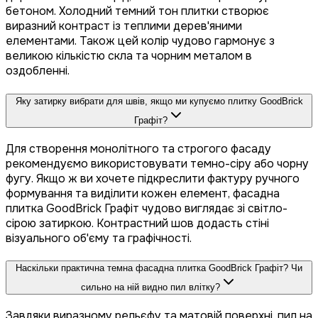
бетоном. Холодний темний тон плитки створює
виразний контраст із теплими дерев'яними
елементами. Також цей колір чудово гармонує з
великою кількістю скла та чорним металом в
оздобленні.
Яку затирку вибрати для швів, якщо ми купуємо плитку GoodBrick
Графіт?
Для створення монолітного та строгого фасаду
рекомендуємо використовувати темно-сіру або чорну
фугу. Якщо ж ви хочете підкреслити фактуру ручного
формування та виділити кожен елемент, фасадна
плитка GoodBrick Графіт чудово виглядає зі світло-
сірою затиркою. Контрастний шов додасть стіні
візуального об'єму та графічності.
Наскільки практична темна фасадна плитка GoodBrick Графіт? Чи
сильно на ній видно пил влітку?
Завдяки виразному рельєфу та матовій поверхні, пил на