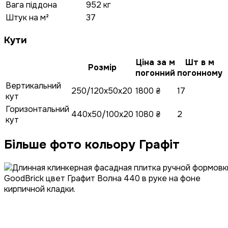
Вага піддона
952 кг
Штук на м²
37
Кути
Ціна за м
Шт в м
Розмір
погонний
погонному
Вертикальний
250/120x50x20
1800 ₴
17
кут
Горизонтальний
440x50/100x20
1080 ₴
2
кут
Більше фото кольору Графіт