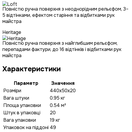
Повністю ручна поверхня з неоднорідним рельєфом, 3–
5 відтінками, ефектом старіння та відбитками рук
майстра
Heritage
Повністю ручна поверхня з найглибшим рельєфом,
перепадами фактури, до 16 відтінків і відбитками рук
майстра
Характеристики
Параметр
Значення
Розміри
440x50x20
Вага штуки
0.95 кг
Площа упаковки
0.54 м²
Штук в упаковці
20
Вага упаковки
19 кг
Упаковок на піддоні
49