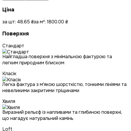
Ціна
за шт:
48.65
₴
за м²:
1800.00
₴
Поверхня
Стандарт
Найгладша поверхня з мінімальною фактурою та
легким природним блиском
Класік
Легка фактура з м'якою шорсткістю, тонкими лініями та
невеликими закритими тріщинами
Хвиля
Виразний рельєф із напливами та глибиною поверхні,
що нагадує натуральний камінь
Loft