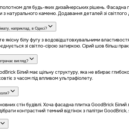
 полотном для будь-яких дизайнерських рішень. Фасадна 
 з натурального каменю. Додавання деталей зі світлого 
імату, наприклад, в Одесі?
айте якісну білу фугу з водовідштовхувальними властивос
єднується зі світло-сірою затиркою. Сірий шов більш прак
втрачає вигляд?
dBrick Білий має щільну структуру, яка не вбирає глибоко
жовтіє з часом під впливом ультрафіолету.
коля?
вних стін будівлі. Хоча фасадна плитка GoodBrick Білий л
дібрати контрастний темний відтінок з палітри GoodBrick,