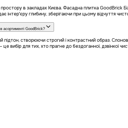
о простору в закладах Києва. Фасадна плитка GoodBrick Б
одає інтер'єру глибину, зберігаючи при цьому відчуття чис
а в асортименті GoodBrick?
ий підтон, створюючи строгий і контрастний образ. Слонова
е вибір для тих, хто прагне до бездоганної, дзвінкої чист