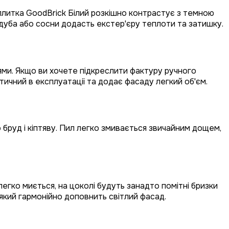
плитка GoodBrick Білий розкішно контрастує з темною
дуба або сосни додасть екстер'єру теплоти та затишку.
тями. Якщо ви хочете підкреслити фактуру ручного
тичний в експлуатації та додає фасаду легкий об'єм.
 бруд і кіптяву. Пил легко змивається звичайним дощем,
егко миється, на цоколі будуть занадто помітні бризки
 який гармонійно доповнить світлий фасад.