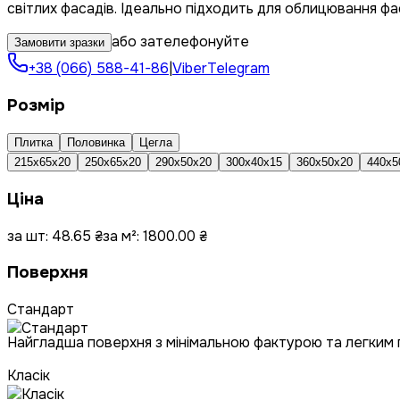
світлих фасадів. Ідеально підходить для облицювання фаса
або зателефонуйте
Замовити зразки
+38 (066) 588-41-86
|
Viber
Telegram
Розмір
Плитка
Половинка
Цегла
215x65x20
250x65x20
290x50x20
300x40x15
360x50x20
440x5
Ціна
за шт:
48.65
₴
за м²:
1800.00
₴
Поверхня
Стандарт
Найгладша поверхня з мінімальною фактурою та легким
Класік