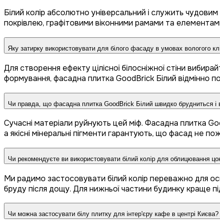
Білий колір абсолютно універсальний і служить чудовим
покрівлею, графітовими віконними рамами та елементами
Яку затирку використовувати для білого фасаду в умовах вологого кл
Для створення ефекту цілісної білосніжної стіни вибир
формування, фасадна плитка GoodBrick Білий відмінно по
Чи правда, що фасадна плитка GoodBrick Білий швидко брудниться і 
Сучасні матеріали руйнують цей міф. Фасадна плитка Goo
а якісні мінеральні пігменти гарантують, що фасад не по
Чи рекомендуєте ви використовувати білий колір для облицювання цо
Ми радимо застосовувати білий колір переважно для осно
бруду після дощу. Для нижньої частини будинку краще пі
Чи можна застосувати білу плитку для інтер'єру кафе в центрі Києва?