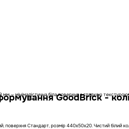
формування GoodBrick - кол
ий, поверхня Стандарт, розмір 440x50x20. Чистий білий к