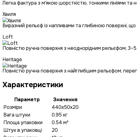
Легка фактура з м'якою шорсткістю, тонкими лініями та
Хвиля
Виразний рельєф із напливами та глибиною поверхні, що
Loft
Повністю ручна поверхня з неоднорідним рельєфом, 3–5 
Heritage
Повністю ручна поверхня з найглибшим рельєфом, перепад
Характеристики
Параметр
Значення
Розміри
440x50x20
Вага штуки
0.95 кг
Площа упаковки
0.54 м²
Штук в упаковці
20