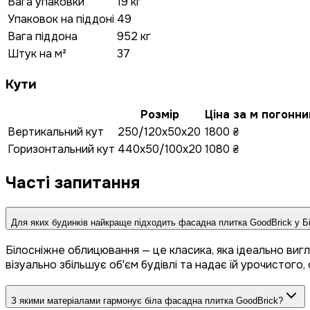
Вага упаковки
19 кг
Упаковок на піддоні
49
Вага піддона
952 кг
Штук на м²
37
Кути
Розмір
Ціна за м погонни
Вертикальний кут
250/120x50x20
1800 ₴
Горизонтальний кут
440x50/100x20
1080 ₴
Часті запитання
Для яких будинків найкраще підходить фасадна плитка GoodBrick у Б
Білосніжне облицювання — це класика, яка ідеально вигл
візуально збільшує об'єм будівлі та надає їй урочистого
З якими матеріалами гармонує біла фасадна плитка GoodBrick?