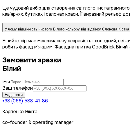
Це чудовий вибір для створення світлого, інстаграмног
кав'ярнях, бутиках і салонах краси. Її виразний рельєф д
У чому відмінність чистого Білого кольору від відтінку Слонова Кістк
Білий колір має максимальну яскравість і холодний, свіж
робить фасад м'якшим. Фасадна плитка GoodBrick Білий — ц
Замовити зразки
Білий
Ім'я
Ваш телефон
Надіслати
+38 (066) 588-41-86
Карпенко Нікіта
co-founder & operating manager