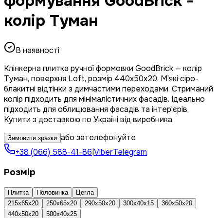
формування GoodBrick -
колір Туман
В наявності
Клінкерна плитка ручної формовки GoodBrick — колір
Туман, поверхня Loft, розмір 440x50x20. М'які сіро-
блакитні відтінки з димчастими переходами. Стриманий
колір підходить для мінімалістичних фасадів. Ідеально
підходить для облицювання фасадів та інтер'єрів.
Купити з доставкою по Україні від виробника.
або зателефонуйте
Замовити зразки
+38 (066) 588-41-86
|
Viber
Telegram
Розмір
Плитка
Половинка
Цегла
215x65x20
250x65x20
290x50x20
300x40x15
360x50x20
440x50x20
500x40x25