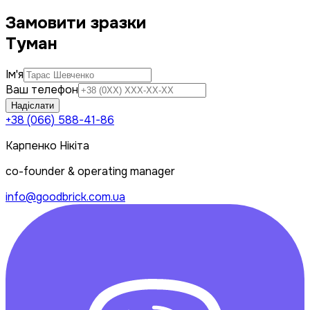
Замовити зразки
Туман
Ім'я
Ваш телефон
Надіслати
+38 (066) 588-41-86
Карпенко Нікіта
co-founder & operating manager
info@goodbrick.com.ua