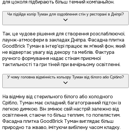
для цоколя підбирають більш темний компаньйон.
Чи підійде колір Туман для оздоблення стін у ресторані в Дніпрі?
Так, це чудове рішення для створення розслаблюючої,
лаунж-атмосфери в закладах Дніпра. Фасадна плитка
GoodBrick Туман в інтер'єрі працює як м'який фон, який
не відвертає увагу від декору та меблів. Фактура
ручного формування надає стінам приємної
тактильності та гри тіней при вечірньому освітленні.
У чому головна відмінність кольору Туман від білого або Срібло?
На відміну від стерильного білого або холодного
Срібло, Туман має складний, багатогранний підтон із
легкою димкою. Він змінює свій настрій залежно від
освітлення, стаючи то більш теплим, то попелястим.
Фасадна плитка GoodBrick Туман виглядає більш
природно та жваво, імітуючи вибілену часом кладку.