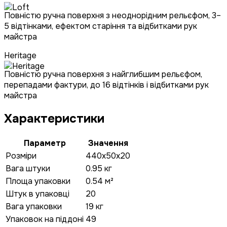
Повністю ручна поверхня з неоднорідним рельєфом, 3–
5 відтінками, ефектом старіння та відбитками рук
майстра
Heritage
Повністю ручна поверхня з найглибшим рельєфом,
перепадами фактури, до 16 відтінків і відбитками рук
майстра
Характеристики
Параметр
Значення
Розміри
440x50x20
Вага штуки
0.95 кг
Площа упаковки
0.54 м²
Штук в упаковці
20
Вага упаковки
19 кг
Упаковок на піддоні
49