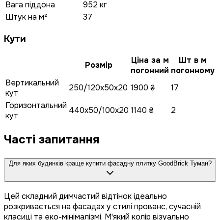
Вага піддона
952 кг
Штук на м²
37
Кути
Ціна за м
Шт в м
Розмір
погонний
погонному
Вертикальний
250/120x50x20
1900 ₴
17
кут
Горизонтальний
440x50/100x20
1140 ₴
2
кут
Часті запитання
Для яких будинків краще купити фасадну плитку GoodBrick Туман?
Цей складний димчастий відтінок ідеально
розкривається на фасадах у стилі прованс, сучасній
класиці та еко-мінімалізмі. М'який колір візуально