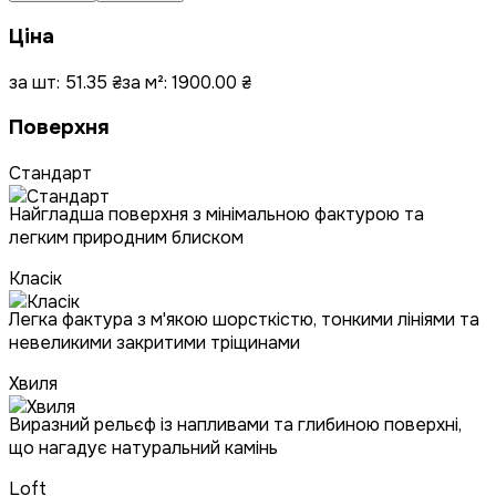
Ціна
за шт:
51.35
₴
за м²:
1900.00
₴
Поверхня
Стандарт
Найгладша поверхня з мінімальною фактурою та
легким природним блиском
Класік
Легка фактура з м'якою шорсткістю, тонкими лініями та
невеликими закритими тріщинами
Хвиля
Виразний рельєф із напливами та глибиною поверхні,
що нагадує натуральний камінь
Loft