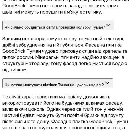
GoodBrick Туман не терпить занадто різких чорних
швів, які можуть порушити її м'яку естетику.
Чи сильно брудниться світла поверхня кольору Туман?
Завдяки неоднорідному кольору та матовій текстурі,
дрібні забруднення на ній губляться. Фасадна плитка
GoodBrick Туман чудово приховує сліди від крапель та
пилок рослин. Мінеральні пігменти надійно захищені в
структурі матеріалу, тому фасад легко миється водою
під тиском.
Чи можна монтувати відтінок Туман на цоколь будівлі?
Технічні характеристики матеріалу дозволяють
використовувати його на будь-яких ділянках фасаду,
включаючи цоколь. Однак через світлий тон у нижній
частині будівлі можуть бути помітні бризки від ґрунту
після сильного дощу. Фасадна плитка GoodBrick Туман
частіше застосовується для основної площини стін, а