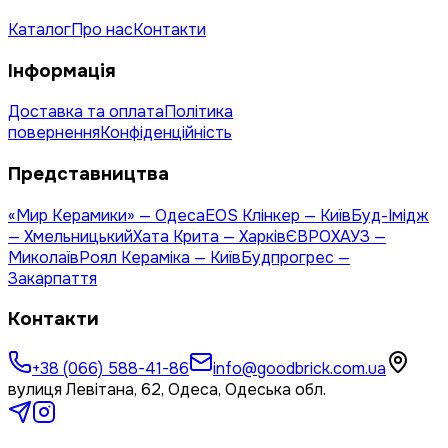
Каталог
Про нас
Контакти
Інформація
Доставка та оплата
Політика
повернення
Конфіденційність
Представництва
«Мир Керамики» — Одеса
EOS Клінкер — Київ
Буд-Імідж
— Хмельницький
Хата Крита — Харків
ЄВРОХАУЗ —
Миколаїв
Роял Кераміка — Київ
Будпрогрес —
Закарпаття
Контакти
+38 (066) 588-41-86
info@goodbrick.com.ua
вулиця Левітана, 62, Одеса, Одеська обл.