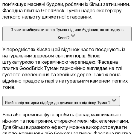
пом'якшує масивні будови, роблячи їх більш затишними.
Фасадна плитка GoodBrick Туман надає екстер'єру
легкого нальоту шляхетної старовини.
З чим комбінувати колір Туман під час будівництва котеджу в
Києві?
У передмістях Києва цей відтінок часто поєднують із
натуральним деревом світлих порід, білою
штукатуркою та керамічною черепицею. Фасадна
плитка GoodBrick Туман гармонійно виглядає на тлі
густого озеленення та хвойних дерев. Також вона
відмінно працює в парі з натуральним каменем теплих
тонів.
Який колір затирки підійде до димчастого відтінку Туман?
Біла або кремова фуга зробить фасад максимально
ніжним та повітряним, стираючи межі між елементами.
Для більш виразного ефекту можна використовувати
світло-коричневу або бежеву затирку. Фасадна плитка