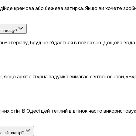
ідійде кремова або бежева затирка. Якщо ви хочете зроби
сля дощу?
рі матеріалу, бруд не в'їдається в поверхню. Дощова вода
к, якщо архітектурна задумка вимагає світлої основи, «Бу
их стін. В Одесі цей теплий відтінок часто використовуют
ашій палітрі?