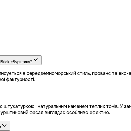
dBrick «Бурштин»?
исується в середземноморський стиль, прованс та еко-арх
ої фактурності.
 штукатуркою і натуральним каменем теплих тонів. У замі
 бурштиновий фасад виглядає особливо ефектно.
?