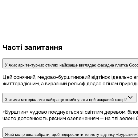
Часті запитання
У яких архітектурних стилях найкраще виглядає фасадна плитка Goo
Цей сонячний, медово-бурштиновий відтінок ідеально вп
життєрадісним, а виразний рельєф додає стінам природн
З якими матеріалами найкраще комбінувати цей яскравий колір?
«Бурштин» чудово поєднується зі світлим деревом, білою
часто доповнюють рясним озелененням — на тлі зелені
Який колір шва вибрати, щоб підкреслити теплоту відтінку «Бурштин»