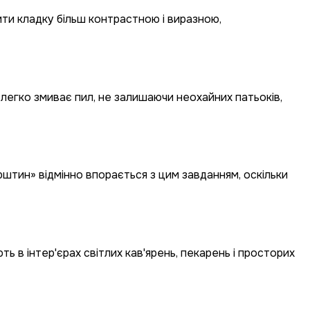
ти кладку більш контрастною і виразною,
 легко змиває пил, не залишаючи неохайних патьоків,
рштин» відмінно впорається з цим завданням, оскільки
ь в інтер'єрах світлих кав'ярень, пекарень і просторих