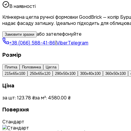
В наявності
Клінкерна цегла ручної формовки GoodBrick — колір Бурш
надає фасаду затишку. Ідеально підходить для облицюванн
або зателефонуйте
Замовити зразки
+38 (066) 588-41-86
|
Viber
Telegram
Розмір
Плитка
Половинка
Цегла
215х65х100
250х65х120
290х50х100
300х40х100
360x50x100
Ціна
за шт:
123.78
₴
за м²:
4580.00
₴
Поверхня
Стандарт