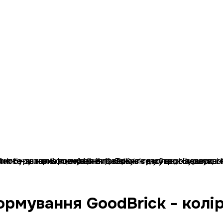
ормування GoodBrick - колі