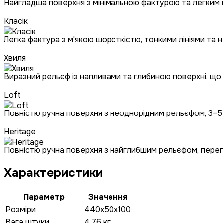
Найгладша поверхня з мінімальною фактурою та легким
Класік
Легка фактура з м'якою шорсткістю, тонкими лініями та
Хвиля
Виразний рельєф із напливами та глибиною поверхні, що
Loft
Повністю ручна поверхня з неоднорідним рельєфом, 3–5 
Heritage
Повністю ручна поверхня з найглибшим рельєфом, перепад
Характеристики
Параметр
Значення
Розміри
440x50x100
Вага штуки
4.76 кг