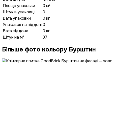
Площа упаковки
0 м²
Штук в упаковці
0
Вага упаковки
0 кг
Упаковок на піддоні
0
Вага піддона
0 кг
Штук на м²
37
Більше фото кольору Бурштин