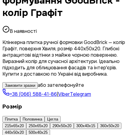
формування GoodBrick -
колір Графіт
В наявності
Клінкерна плитка ручної формовки GoodBrick — колір
Графіт, поверхня Хвиля, розмір 440x50x20. Глибокі
антрацитові відтінки з майже чорною поверхнею.
Виразний колір для сучасної архітектури. Ідеально
підходить для облицювання фасадів та інтер'єрів.
Купити з доставкою по Україні від виробника.
або зателефонуйте
Замовити зразки
+38 (066) 588-41-86
|
Viber
Telegram
Розмір
Плитка
Половинка
Цегла
215x65x20
250x65x20
290x50x20
300x40x15
360x50x20
440x50x20
500x40x25