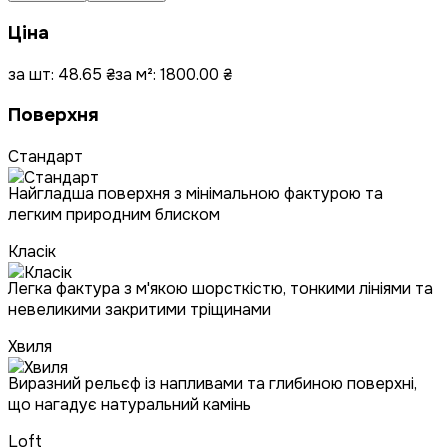
Ціна
за шт:
48.65
₴
за м²:
1800.00
₴
Поверхня
Стандарт
Найгладша поверхня з мінімальною фактурою та
легким природним блиском
Класік
Легка фактура з м'якою шорсткістю, тонкими лініями та
невеликими закритими тріщинами
Хвиля
Виразний рельєф із напливами та глибиною поверхні,
що нагадує натуральний камінь
Loft