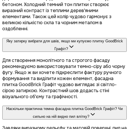
бетоном. Холодний темний тон плитки створює
виразний контраст із теплими дерев'яними
елементами. Також цей колір чудово гармонує з
великою кількістю скла та чорним металом в
оздобленні.
Яку затирку вибрати для швів, якщо ми купуємо плитку GoodBrick
Графіт?
Для створення монолітного та строгого фасаду
рекомендуємо використовувати темно-сіру або чорну
фугу. Якщо ж ви хочете підкреслити фактуру ручного
формування та виділити кожен елемент, фасадна
плитка GoodBrick Графіт чудово виглядає зі світло-
сірою затиркою. Контрастний шов додасть стіні
візуального об'єму та графічності.
Наскільки практична темна фасадна плитка GoodBrick Графіт? Чи
сильно на ній видно пил влітку?
Завдяки виразному рельєфу та матовій поверхні, пил на