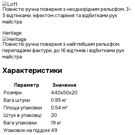
Повністю ручна поверхня з неоднорідним рельєфом, 3–
5 відтінками, ефектом старіння та відбитками рук
майстра
Heritage
Повністю ручна поверхня з найглибшим рельєфом,
перепадами фактури, до 16 відтінків і відбитками рук
майстра
Характеристики
Параметр
Значення
Розміри
440x50x20
Вага штуки
0.95 кг
Площа упаковки
0.54 м²
Штук в упаковці
20
Вага упаковки
19 кг
Упаковок на піддоні
49