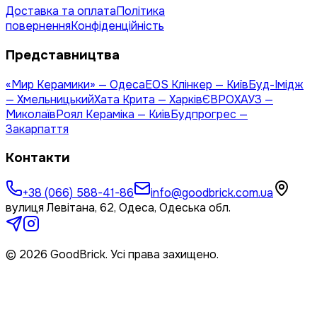
Доставка та оплата
Політика
повернення
Конфіденційність
Представництва
«Мир Керамики» — Одеса
EOS Клінкер — Київ
Буд-Імідж
— Хмельницький
Хата Крита — Харків
ЄВРОХАУЗ —
Миколаїв
Роял Кераміка — Київ
Будпрогрес —
Закарпаття
Контакти
+38 (066) 588-41-86
info@goodbrick.com.ua
вулиця Левітана, 62, Одеса, Одеська обл.
© 2026 GoodBrick. Усі права захищено.