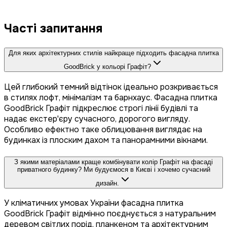
Часті запитання
Для яких архітектурних стилів найкраще підходить фасадна плитка
GoodBrick у кольорі Графіт?
Цей глибокий темний відтінок ідеально розкривається
в стилях лофт, мінімалізм та барнхаус. Фасадна плитка
GoodBrick Графіт підкреслює строгі лінії будівлі та
надає екстер'єру сучасного, дорогого вигляду.
Особливо ефектно таке облицювання виглядає на
будинках із плоским дахом та панорамними вікнами.
З якими матеріалами краще комбінувати колір Графіт на фасаді
приватного будинку? Ми будуємося в Києві і хочемо сучасний
дизайн.
У кліматичних умовах України фасадна плитка
GoodBrick Графіт відмінно поєднується з натуральним
деревом світлих порід, планкеном та архітектурним