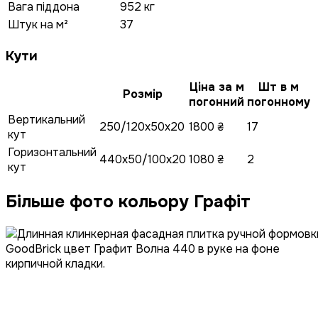
Вага піддона
952 кг
Штук на м²
37
Кути
Ціна за м
Шт в м
Розмір
погонний
погонному
Вертикальний
250/120x50x20
1800 ₴
17
кут
Горизонтальний
440x50/100x20
1080 ₴
2
кут
Більше фото кольору Графіт