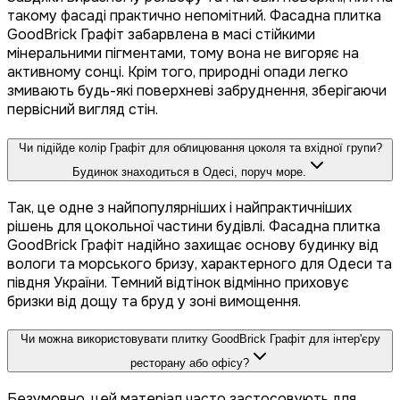
такому фасаді практично непомітний. Фасадна плитка
GoodBrick Графіт забарвлена в масі стійкими
мінеральними пігментами, тому вона не вигоряє на
активному сонці. Крім того, природні опади легко
змивають будь-які поверхневі забруднення, зберігаючи
первісний вигляд стін.
Чи підійде колір Графіт для облицювання цоколя та вхідної групи?
Будинок знаходиться в Одесі, поруч море.
Так, це одне з найпопулярніших і найпрактичніших
рішень для цокольної частини будівлі. Фасадна плитка
GoodBrick Графіт надійно захищає основу будинку від
вологи та морського бризу, характерного для Одеси та
півдня України. Темний відтінок відмінно приховує
бризки від дощу та бруд у зоні вимощення.
Чи можна використовувати плитку GoodBrick Графіт для інтер'єру
ресторану або офісу?
Безумовно, цей матеріал часто застосовують для