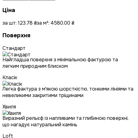
Ціна
за шт:
123.78
₴
за м²:
4580.00
₴
Поверхня
Стандарт
Найгладша поверхня з мінімальною фактурою та
легким природним блиском
Класік
Легка фактура з м'якою шорсткістю, тонкими лініями та
невеликими закритими тріщинами
Хвиля
Виразний рельєф із напливами та глибиною поверхні,
що нагадує натуральний камінь
Loft