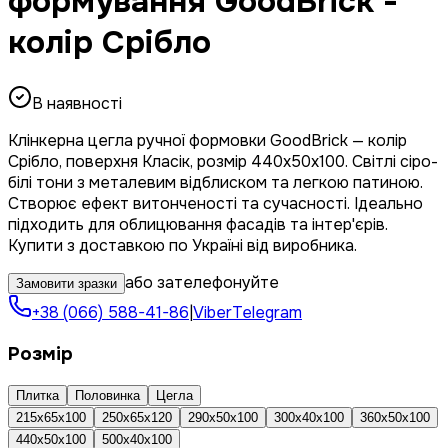
формування GoodBrick -
колір Срібло
В наявності
Клінкерна цегла ручної формовки GoodBrick — колір
Срібло, поверхня Класік, розмір 440x50x100. Світлі сіро-
білі тони з металевим відблиском та легкою патиною.
Створює ефект витонченості та сучасності. Ідеально
підходить для облицювання фасадів та інтер'єрів.
Купити з доставкою по Україні від виробника.
або зателефонуйте
Замовити зразки
+38 (066) 588-41-86
|
Viber
Telegram
Розмір
Плитка
Половинка
Цегла
215х65х100
250х65х120
290х50х100
300х40х100
360x50x100
440x50x100
500x40x100