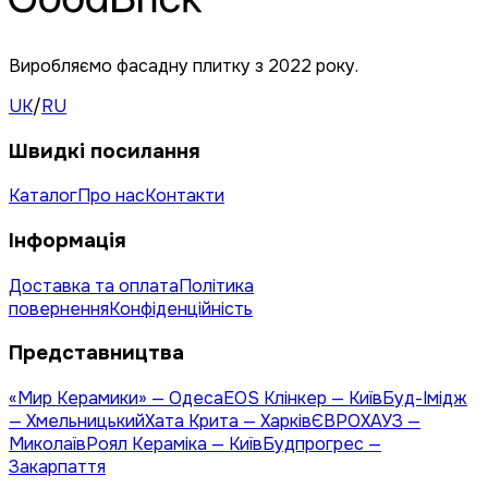
Виробляємо фасадну плитку з 2022 року.
UK
/
RU
Швидкі посилання
Каталог
Про нас
Контакти
Інформація
Доставка та оплата
Політика
повернення
Конфіденційність
Представництва
«Мир Керамики» — Одеса
EOS Клінкер — Київ
Буд-Імідж
— Хмельницький
Хата Крита — Харків
ЄВРОХАУЗ —
Миколаїв
Роял Кераміка — Київ
Будпрогрес —
Закарпаття