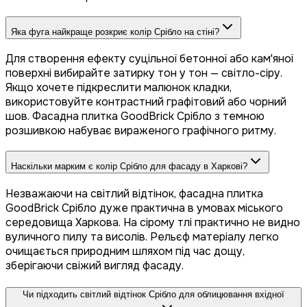
Яка фуга найкраще розкриє колір Срібло на стіні?
Для створення ефекту суцільної бетонної або кам'яної
поверхні вибирайте затирку тон у тон — світло-сіру.
Якщо хочете підкреслити малюнок кладки,
використовуйте контрастний графітовий або чорний
шов. Фасадна плитка GoodBrick Срібло з темною
розшивкою набуває вираженого графічного ритму.
Наскільки марким є колір Срібло для фасаду в Харкові?
Незважаючи на світлий відтінок, фасадна плитка
GoodBrick Срібло дуже практична в умовах міського
середовища Харкова. На сірому тлі практично не видно
вуличного пилу та висолів. Рельєф матеріалу легко
очищається природним шляхом під час дощу,
зберігаючи свіжий вигляд фасаду.
Чи підходить світлий відтінок Срібло для облицювання вхідної