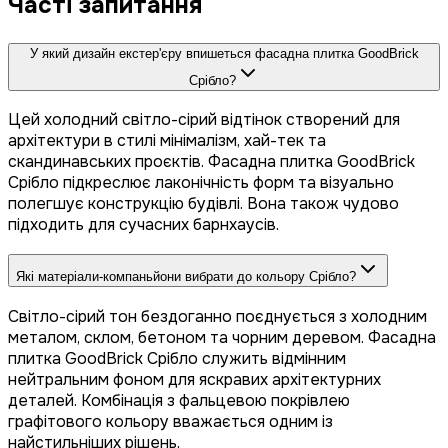
Часті запитання
У який дизайн екстер'єру впишеться фасадна плитка GoodBrick
Срібло?
Цей холодний світло-сірий відтінок створений для
архітектури в стилі мінімалізм, хай-тек та
скандинавських проєктів. Фасадна плитка GoodBrick
Срібло підкреслює лаконічність форм та візуально
полегшує конструкцію будівлі. Вона також чудово
підходить для сучасних барнхаусів.
Які матеріали-компаньйони вибрати до кольору Срібло?
Світло-сірий тон бездоганно поєднується з холодним
металом, склом, бетоном та чорним деревом. Фасадна
плитка GoodBrick Срібло служить відмінним
нейтральним фоном для яскравих архітектурних
деталей. Комбінація з фальцевою покрівлею
графітового кольору вважається одним із
найстильніших рішень.