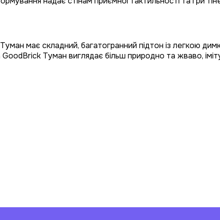
ормування надає стінам приємної тактильності та гри тіне
 Туман має складний, багатогранний підтон із легкою димко
 GoodBrick Туман виглядає більш природно та жваво, іміт