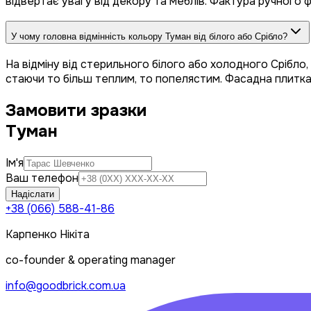
відвертає увагу від декору та меблів. Фактура ручного ф
У чому головна відмінність кольору Туман від білого або Срібло?
На відміну від стерильного білого або холодного Срібло,
стаючи то більш теплим, то попелястим. Фасадна плитка
Замовити зразки
Туман
Ім'я
Ваш телефон
Надіслати
+38 (066) 588-41-86
Карпенко Нікіта
co-founder & operating manager
info@goodbrick.com.ua