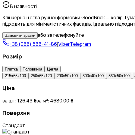
В наявності
Клінкерна цегла ручної формовки GoodBrick — колір Тума
підходить для мінімалістичних фасадів. Ідеально підходит
або зателефонуйте
Замовити зразки
+38 (066) 588-41-86
|
Viber
Telegram
Розмір
Плитка
Половинка
Цегла
215х65х100
250х65х120
290х50х100
300х40х100
360x50x100
Ціна
за шт:
126.49
₴
за м²:
4680.00
₴
Поверхня
Стандарт