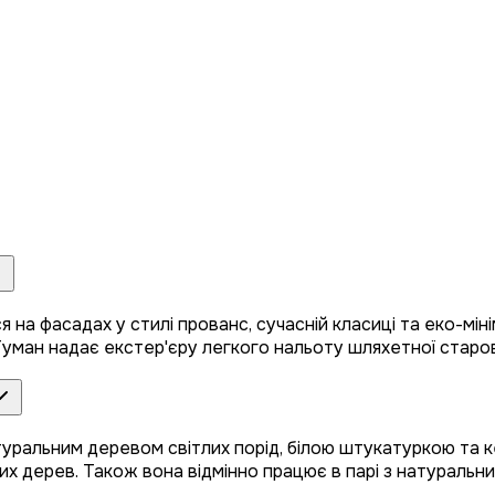
на фасадах у стилі прованс, сучасній класиці та еко-мінім
Туман надає екстер'єру легкого нальоту шляхетної старо
атуральним деревом світлих порід, білою штукатуркою та
их дерев. Також вона відмінно працює в парі з натуральн