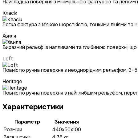
Найгладша поверхня з мінімальною фактурою та легким
Класік
Легка фактура з м'якою шорсткістю, тонкими лініями та
Хвиля
Виразний рельєф із напливами та глибиною поверхні, що
Loft
Повністю ручна поверхня з неоднорідним рельєфом, 3–5 
Heritage
Повністю ручна поверхня з найглибшим рельєфом, перепад
Характеристики
Параметр
Значення
Розміри
440x50x100
Вага штуки
4.76 кг