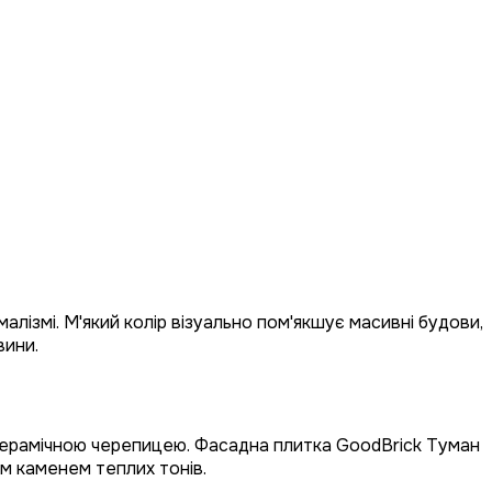
алізмі. М'який колір візуально пом'якшує масивні будови,
вини.
 керамічною черепицею. Фасадна плитка GoodBrick Туман
им каменем теплих тонів.