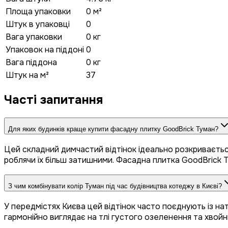
Площа упаковки
0 м²
Штук в упаковці
0
Вага упаковки
0 кг
Упаковок на піддоні
0
Вага піддона
0 кг
Штук на м²
37
Часті запитання
Для яких будинків краще купити фасадну плитку GoodBrick Туман?
Цей складний димчастий відтінок ідеально розкривається 
роблячи їх більш затишними. Фасадна плитка GoodBrick 
З чим комбінувати колір Туман під час будівництва котеджу в Києві?
У передмістях Києва цей відтінок часто поєднують із н
гармонійно виглядає на тлі густого озеленення та хвойн