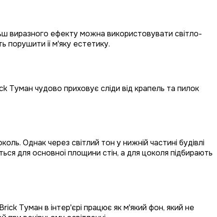
льш виразного ефекту можна використовувати світло-
ь порушити її м'яку естетику.
ck Туман чудово приховує сліди від крапель та пилок
оль. Однак через світлий тон у нижній частині будівлі
ься для основної площини стін, а для цоколя підбирають
ck Туман в інтер'єрі працює як м'який фон, який не