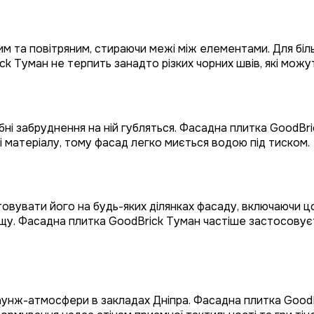
им та повітряним, стираючи межі між елементами. Для бі
 Туман не терпить занадто різких чорних швів, які можут
бні забруднення на ній губляться. Фасадна плитка GoodBri
рі матеріалу, тому фасад легко миється водою під тиском.
вувати його на будь-яких ділянках фасаду, включаючи цок
ощу. Фасадна плитка GoodBrick Туман частіше застосовуєт
унж-атмосфери в закладах Дніпра. Фасадна плитка GoodBri