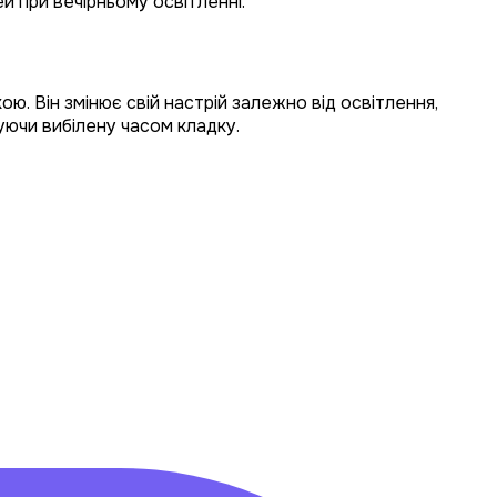
й при вечірньому освітленні.
ю. Він змінює свій настрій залежно від освітлення,
уючи вибілену часом кладку.