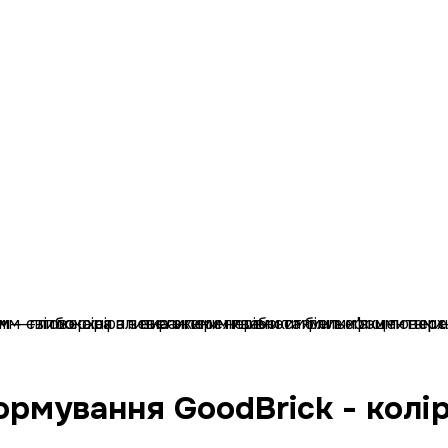
ормування GoodBrick - колі