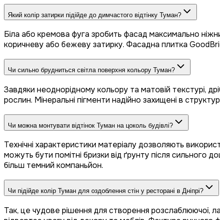
Який колір затирки підійде до димчастого відтінку Туман?
Біла або кремова фуга зробить фасад максимально ніжн
коричневу або бежеву затирку. Фасадна плитка GoodBrick
Чи сильно брудниться світла поверхня кольору Туман?
Завдяки неоднорідному кольору та матовій текстурі, дрі
рослин. Мінеральні пігменти надійно захищені в структу
Чи можна монтувати відтінок Туман на цоколь будівлі?
Технічні характеристики матеріалу дозволяють використо
можуть бути помітні бризки від ґрунту після сильного д
більш темний компаньйон.
Чи підійде колір Туман для оздоблення стін у ресторані в Дніпрі?
Так, це чудове рішення для створення розслаблюючої, ла