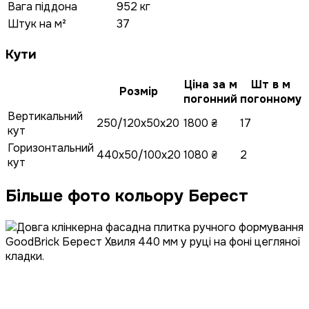
Вага піддона
952 кг
Штук на м²
37
Кути
Ціна за м
Шт в м
Розмір
погонний
погонному
Вертикальний
250/120x50x20
1800 ₴
17
кут
Горизонтальний
440x50/100x20
1080 ₴
2
кут
Більше фото кольору Берест