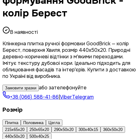
формування GoodBrick -
колір Берест
В наявності
Клінкерна плитка ручної формовки GoodBrick — колір
Берест, поверхня Хвиля, розмір 440x50x20. Природні
деревно-коричневі відтінки з м'якими переходами.
Імітує текстуру дубової кори. Ідеально підходить для
облицювання фасадів та інтер'єрів. Купити з доставкою
по Україні від виробника.
або зателефонуйте
Замовити зразки
+38 (066) 588-41-86
|
Viber
Telegram
Розмір
Плитка
Половинка
Цегла
215x65x20
250x65x20
290x50x20
300x40x15
360x50x20
440x50x20
500x40x25