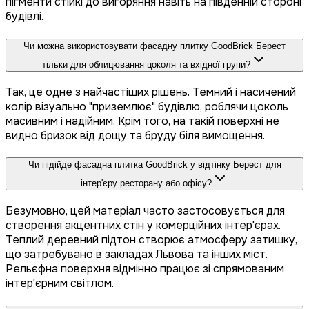
пігменти стійкі до вигоряння навіть на південній стороні
будівлі.
Чи можна використовувати фасадну плитку GoodBrick Берест
тільки для облицювання цоколя та вхідної групи?
Так, це одне з найчастіших рішень. Темний і насичений
колір візуально "приземлює" будівлю, роблячи цоколь
масивним і надійним. Крім того, на такій поверхні не
видно бризок від дощу та бруду біля вимощення.
Чи підійде фасадна плитка GoodBrick у відтінку Берест для
інтер'єру ресторану або офісу?
Безумовно, цей матеріал часто застосовується для
створення акцентних стін у комерційних інтер'єрах.
Теплий деревний підтон створює атмосферу затишку,
що затребувано в закладах Львова та інших міст.
Рельєфна поверхня відмінно працює зі спрямованим
інтер'єрним світлом.