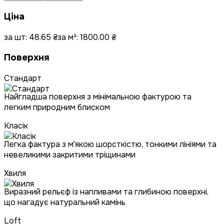
Ціна
за шт:
48.65
₴
за м²:
1800.00
₴
Поверхня
Стандарт
Найгладша поверхня з мінімальною фактурою та
легким природним блиском
Класік
Легка фактура з м'якою шорсткістю, тонкими лініями та
невеликими закритими тріщинами
Хвиля
Виразний рельєф із напливами та глибиною поверхні,
що нагадує натуральний камінь
Loft