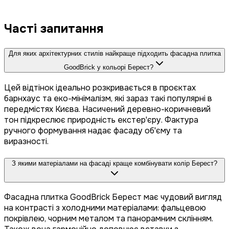
Часті запитання
Для яких архітектурних стилів найкраще підходить фасадна плитка
GoodBrick у кольорі Берест?
Цей відтінок ідеально розкривається в проєктах
барнхаус та еко-мінімалізм, які зараз такі популярні в
передмістях Києва. Насичений деревно-коричневий
тон підкреслює природність екстер'єру. Фактура
ручного формування надає фасаду об'єму та
виразності.
З якими матеріалами на фасаді краще комбінувати колір Берест?
Фасадна плитка GoodBrick Берест має чудовий вигляд
на контрасті з холодними матеріалами: фальцевою
покрівлею, чорним металом та панорамним склінням.