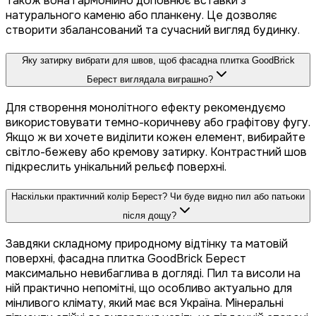
Також вона гармонійно доповнює вставки з
натурального каменю або планкену. Це дозволяє
створити збалансований та сучасний вигляд будинку.
Яку затирку вибрати для швов, щоб фасадна плитка GoodBrick
Берест виглядала виграшно?
Для створення монолітного ефекту рекомендуємо
використовувати темно-коричневу або графітову фугу.
Якщо ж ви хочете виділити кожен елемент, вибирайте
світло-бежеву або кремову затирку. Контрастний шов
підкреслить унікальний рельєф поверхні.
Наскільки практичний колір Берест? Чи буде видно пил або патьоки
після дощу?
Завдяки складному природному відтінку та матовій
поверхні, фасадна плитка GoodBrick Берест
максимально невибаглива в догляді. Пил та висоли на
ній практично непомітні, що особливо актуально для
мінливого клімату, який має вся Україна. Мінеральні