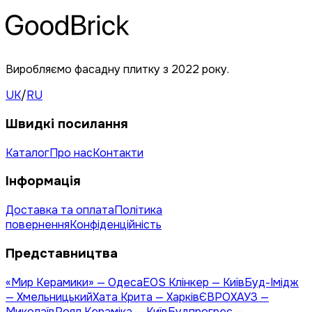
Виробляємо фасадну плитку з 2022 року.
UK
/
RU
Швидкі посилання
Каталог
Про нас
Контакти
Інформація
Доставка та оплата
Політика
повернення
Конфіденційність
Представництва
«Мир Керамики» — Одеса
EOS Клінкер — Київ
Буд-Імідж
— Хмельницький
Хата Крита — Харків
ЄВРОХАУЗ —
Миколаїв
Роял Кераміка — Київ
Будпрогрес —