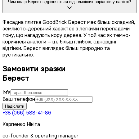
Чим колір Берест відрізняється від темніших варіантів у палітрі?
Фасадна плитка GoodBrick Берест має більш складний,
землисто-деревний характер з легкими перепадами
тону, що нагадують кору дерева. У той час як темно-
коричневі аналоги — це більш глибокі, однорідні
відтінки. Берест виглядає більш природно та
рустикально.
Замовити зразки
Берест
Ім'я
Ваш телефон
Надіслати
+38 (066) 588-41-86
Карпенко Нікіта
co-founder & operating manager