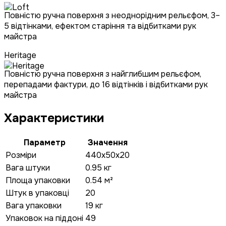
Повністю ручна поверхня з неоднорідним рельєфом, 3–
5 відтінками, ефектом старіння та відбитками рук
майстра
Heritage
Повністю ручна поверхня з найглибшим рельєфом,
перепадами фактури, до 16 відтінків і відбитками рук
майстра
Характеристики
Параметр
Значення
Розміри
440x50x20
Вага штуки
0.95 кг
Площа упаковки
0.54 м²
Штук в упаковці
20
Вага упаковки
19 кг
Упаковок на піддоні
49