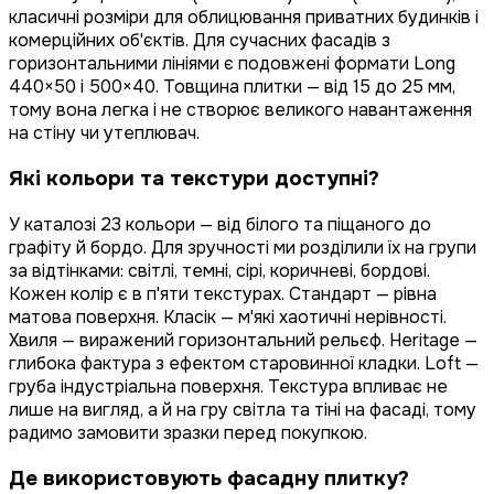
класичні розміри для облицювання приватних будинків і
комерційних об'єктів. Для сучасних фасадів з
горизонтальними лініями є подовжені формати Long
440×50 і 500×40. Товщина плитки — від 15 до 25 мм,
тому вона легка і не створює великого навантаження
на стіну чи утеплювач.
Які кольори та текстури доступні?
У каталозі 23 кольори — від білого та піщаного до
графіту й бордо. Для зручності ми розділили їх на групи
за відтінками: світлі, темні, сірі, коричневі, бордові.
Кожен колір є в п'яти текстурах. Стандарт — рівна
матова поверхня. Класік — м'які хаотичні нерівності.
Хвиля — виражений горизонтальний рельєф. Heritage —
глибока фактура з ефектом старовинної кладки. Loft —
груба індустріальна поверхня. Текстура впливає не
лише на вигляд, а й на гру світла та тіні на фасаді, тому
радимо замовити зразки перед покупкою.
Де використовують фасадну плитку?