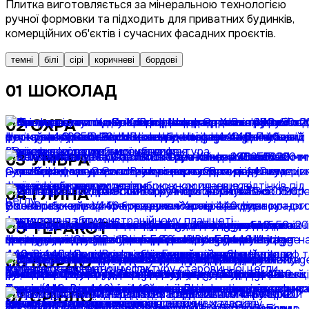
Плитка виготовляється за мінеральною технологією
ручної формовки та підходить для приватних будинків,
комерційних об'єктів і сучасних фасадних проєктів.
темні
білі
сірі
коричневі
бордові
01
ШОКОЛАД
02
ОХРА
03
УМБРА
04
ГЛИНА
05
ТЕРАКОТ
06
БОРДО
07
СРІБЛО