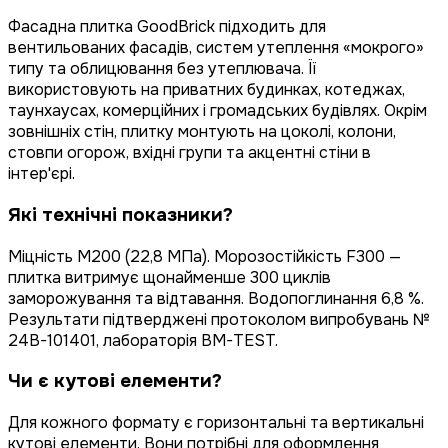
Фасадна плитка GoodBrick підходить для
вентильованих фасадів, систем утеплення «мокрого»
типу та облицювання без утеплювача. Її
використовують на приватних будинках, котеджах,
таунхаусах, комерційних і громадських будівлях. Окрім
зовнішніх стін, плитку монтують на цоколі, колони,
стовпи огорож, вхідні групи та акцентні стіни в
інтер'єрі.
Які технічні показники?
Міцність М200 (22,8 МПа). Морозостійкість F300 —
плитка витримує щонайменше 300 циклів
заморожування та відтавання. Водопоглинання 6,8 %.
Результати підтверджені протоколом випробувань №
24B-101401, лабораторія BM-TEST.
Чи є кутові елементи?
Для кожного формату є горизонтальні та вертикальні
кутові елементи. Вони потрібні для оформлення