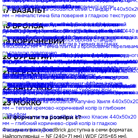
17
БАЗАЛЬТ
18
БРОНЗА
19
КОРИЧНЕВИЙ
20
БУРШТИН
21
БЕРЕСТ
22
КАПУЧІНО
23
МОККО
Які формати та розміри є?
Фасадна плитка GoodBrick доступна в семи форматах.
Найпопулярніші — NF (240×71 мм) і WDF (215×65 мм),