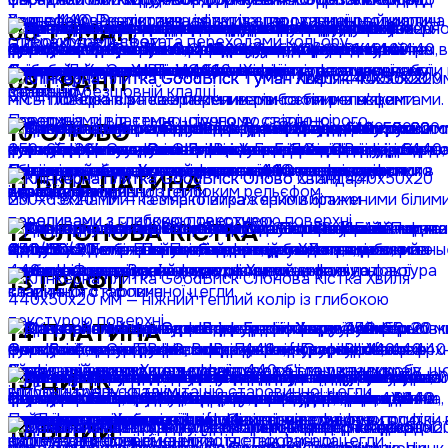
08
ТУМАН
09
ГРАНІТ
10
ОЛОВО
11
БІЛА ПАТИНА
12
СЛОНОВА КІСТКА
13
ГРАФІТ
14
ПЛАТИНА
15
ЦИНК
16
БІЛИЙ