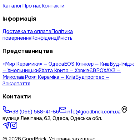
Каталог
Про нас
Контакти
Інформація
Доставка та оплата
Політика
повернення
Конфіденційність
Представництва
«Мир Керамики» — Одеса
EOS Клінкер — Київ
Буд-Імідж
— Хмельницький
Хата Крита — Харків
ЄВРОХАУЗ —
Миколаїв
Роял Кераміка — Київ
Будпрогрес —
Закарпаття
Контакти
+38 (066) 588-41-86
info@goodbrick.com.ua
вулиця Левітана, 62, Одеса, Одеська обл.
© 2026 GoodBrick. Усі права захищено.